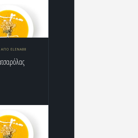
2 ΑΠΌ ELENA88
ατσαρόλας