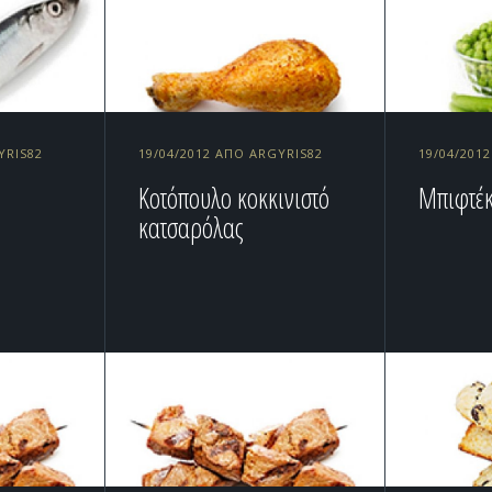
YRIS82
19/04/2012 ΑΠΌ ARGYRIS82
19/04/201
Κοτόπουλο κοκκινιστό
Μπιφτέκ
κατσαρόλας