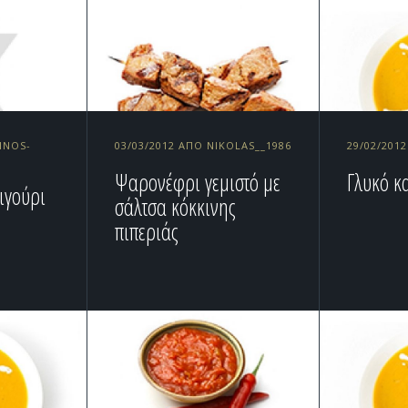
INOS-
03/03/2012 ΑΠΌ NIKOLAS__1986
29/02/201
Ψαρονέφρι γεμιστό με
Γλυκό κ
ιγούρι
σάλτσα κόκκινης
πιπεριάς