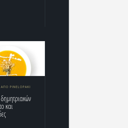
2 ΑΠΌ PINELOPAKI
 δημητριακών
το και
δες