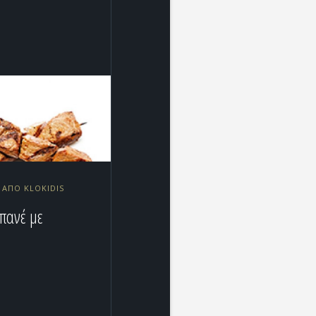
2 ΑΠΌ KLOKIDIS
 πανέ με