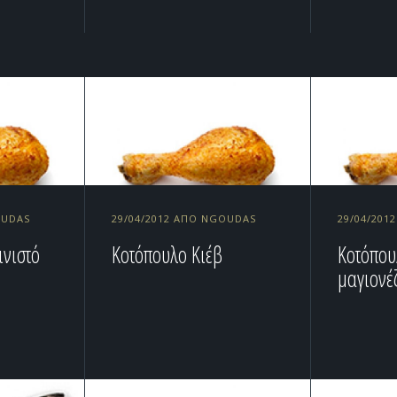
OUDAS
29/04/2012 ΑΠΌ NGOUDAS
29/04/20
ινιστό
Κοτόπουλο Κιέβ
Κοτόπου
α
μαγιονέ