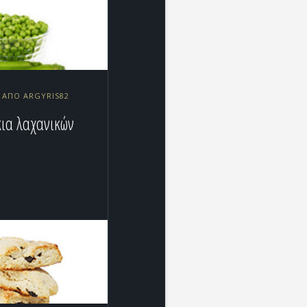
2 ΑΠΌ ARGYRIS82
ια λαχανικών