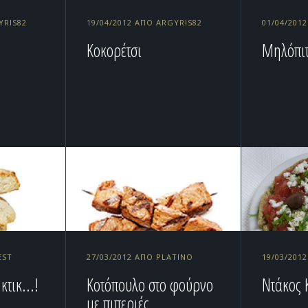
YRIS82
19/04/2012 ΑΠΌ ARGYRIS82
01/04/201
Κοκορέτσι
Μηλόπι
EST
27/03/2012 ΑΠΌ PLATINO
19/03/201
κτικ...!
Κοτόπουλο στο φούρνο
Ντάκος 
με πιπεριές