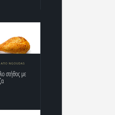
12 ΑΠΌ NGOUDAS
λο στήθος με
ζα