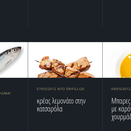
07/05/2012 ΑΠΌ ERIFILLI20
04/05/201
@GMAI
κρέας λεμονάτο στην
Μπαρες
κατσαρόλα
με καρό
χουρμά