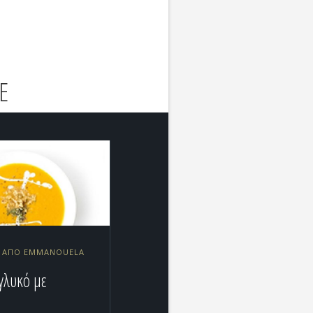
Ε
12 ΑΠΌ EMMANOUELA
(γλυκό με