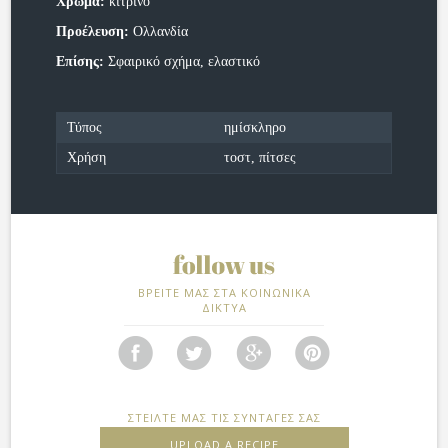
Χρώμα:
κίτρινο
Προέλευση:
Ολλανδία
Επίσης:
Σφαιρικό σχήμα, ελαστικό
Τύπος
ημίσκληρο
Χρήση
τοστ, πίτσες
ΒΡΕΙΤΕ ΜΑΣ ΣΤΑ ΚΟΙΝΩΝΙΚΑ
ΔΙΚΤΥΑ
ΣΤΕΙΛΤΕ ΜΑΣ ΤΙΣ ΣΥΝΤΑΓΕΣ ΣΑΣ
UPLOAD A RECIPE