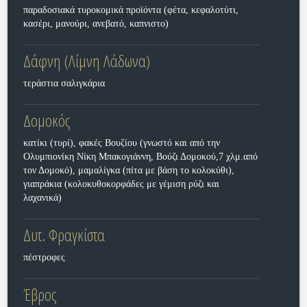
παραδοσιακά τυροκομικά προϊόντα (φέτα, κεφαλοτύτι,
κασέρι, μανούρι, ανεβατό, καπνιστο)
Δάφνη (Λίμνη Λάδωνα)
τεράστια σαλιγκάρια
Δομοκός
κατίκι (τυρί), φακές Βουζίου (γνωστό και από την
Ολυμπιονίκη Νίκη Μπακογιάννη, Βούζι Δομοκού,7 χλμ.από
τον Δομοκό), μαμαλίγκα (πίτα με βάση το κολοκύθι),
γιαπράκια (κολοκυθοκορφάδες με γέμιση ρύζι και
λαχανικά)
Δυτ. Φραγκίστα
πέστροφες
Έβρος