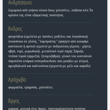
Ανδρίτσαινα
ζυμαρικά από γνήσια υλικά όπως χυλοπίτες, λαζάνια κλπ.Τα
κρέατα της είναι εξαιρετικής ποιότητας.
Άνδρος
φουρτάλια (ομελέτα με πατάτες ροδέλες και λουκάνικα),
λουκάνικα σε γλύνη, "λαμπριάτης" (φαγητό από κουφάρι
κατσικιού ή αρνιού γεμιστό με ανδριώτικη γέμιση - χόρτα,
αβγά, τυρί, μυρωδικά), μεταλλικό νερό πηγής Σάριζα,
ντόπια τυριά (αρμεξιά, ξινομυζήθρα), γλυκό του κουταλιού
παμπιλόνι (σάρκα εσπεριδοειδούς που μοιάζει με κίτρο),
αμυγδαλωτά και καλτσούνια (γεμιστά με μέλι και καρύδι)
Αράχωβα
φορμαέλα, τραχανάς, χυλοπίτες
Άργος
μακριά, μυτερά στις άκρες, πορτοκαλοκίτρινα πεπόνια