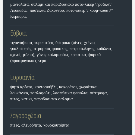
μαντολάτα, σαλάμι και παραδοσιακό ποτό-λικέρ \"ροζολί\"
Λευκάδας, παστέλια Ζακύνθου, ποτό-λικέρ \"κουμ-κουάτ\"
Κερκύρας
Εύβοια
τηγανόψωμο, τυροπιτάρι, όστρακα (πίνες, χτένια,
γυαλιστερές, στρόμπια, φούσκες, πετροσωλήνες, κυδώνια,
αχινοί, μύδια), γόνος καλαμαράκι, κρεατικά, ψαρικά
(προσφυγάκια), νερό
Ευρυτανία
ψητά κρέατα, κοντοσούβλι, κοκορέτσι, χωριάτικα
λουκάνικα, τσαλαφούτι, λασπώτικα φασόλια, πέστροφα,
πίτες, κατίκι, παραδοσιακά σαλάμια
Ζαγοροχώρια
πίτες, αλευρόπιτα, κουρκουτόπιτα