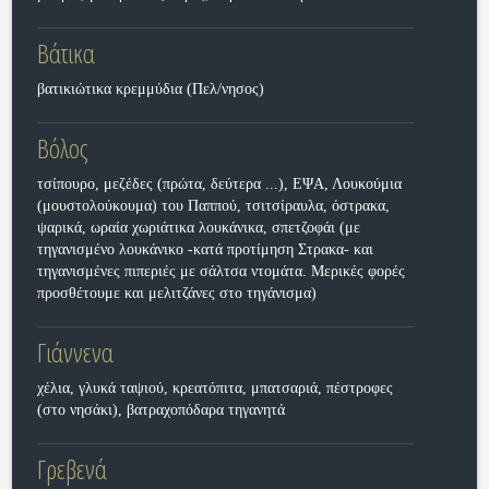
Βάτικα
βατικιώτικα κρεμμύδια (Πελ/νησος)
Βόλος
τσίπουρο, μεζέδες (πρώτα, δεύτερα ...), ΕΨΑ, Λουκούμια
(μουστολούκουμα) του Παππού, τσιτσίραυλα, όστρακα,
ψαρικά, ωραία χωριάτικα λουκάνικα, σπετζοφάι (με
τηγανισμένο λουκάνικο -κατά προτίμηση Στρακα- και
τηγανισμένες πιπεριές με σάλτσα ντομάτα. Μερικές φορές
προσθέτουμε και μελιτζάνες στο τηγάνισμα)
Γιάννενα
χέλια, γλυκά ταψιού, κρεατόπιτα, μπατσαριά, πέστροφες
(στο νησάκι), βατραχοπόδαρα τηγανητά
Γρεβενά