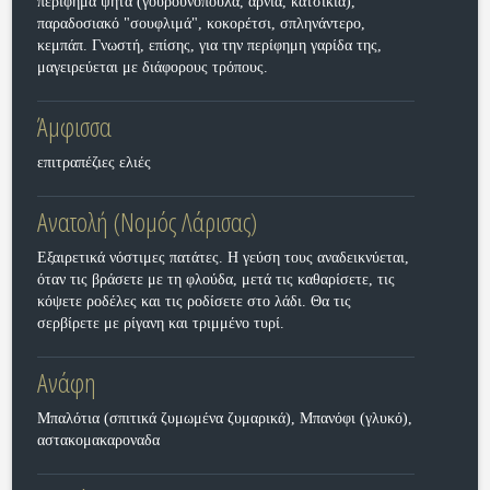
περίφημα ψητά (γουρουνόπουλα, αρνιά, κατσίκια),
παραδοσιακό "σουφλιμά", κοκορέτσι, σπληνάντερο,
κεμπάπ. Γνωστή, επίσης, για την περίφημη γαρίδα της,
μαγειρεύεται με διάφορους τρόπους.
Άμφισσα
επιτραπέζιες ελιές
Ανατολή (Νομός Λάρισας)
Εξαιρετικά νόστιμες πατάτες. Η γεύση τους αναδεικνύεται,
όταν τις βράσετε με τη φλούδα, μετά τις καθαρίσετε, τις
κόψετε ροδέλες και τις ροδίσετε στο λάδι. Θα τις
σερβίρετε με ρίγανη και τριμμένο τυρί.
Ανάφη
Μπαλότια (σπιτικά ζυμωμένα ζυμαρικά), Μπανόφι (γλυκό),
αστακομακαροναδα