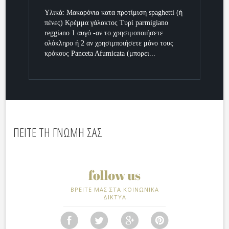
Υλικά: Μακαρόνια κατα προτίμιση spaghetti (ή
πένες) Κρέμμα γάλακτος Τυρί parmigiano
reggiano 1 αυγό -αν το χρησιμοποιήσετε
ολόκληρο ή 2 αν χρησιμποιήσετε μόνο τους
κρόκους Panceta Afumicata (μπορει...
ΠΕΙΤΕ ΤΗ ΓΝΩΜΗ ΣΑΣ
ΒΡΕΙΤΕ ΜΑΣ ΣΤΑ ΚΟΙΝΩΝΙΚΑ
ΔΙΚΤΥΑ