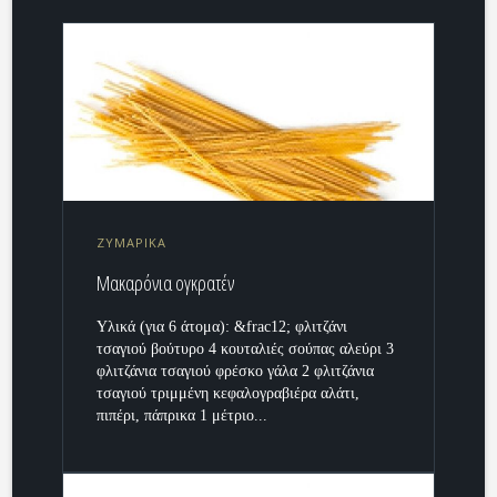
ΖΥΜΑΡΙΚΑ
Μακαρόνια ογκρατέν
Υλικά (για 6 άτομα): &frac12; φλιτζάνι
τσαγιού βούτυρο 4 κουταλιές σούπας αλεύρι 3
φλιτζάνια τσαγιού φρέσκο γάλα 2 φλιτζάνια
τσαγιού τριμμένη κεφαλογραβιέρα αλάτι,
πιπέρι, πάπρικα 1 μέτριο...