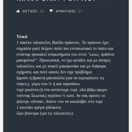
ΘΕΤΙΚΕΣ:
26
ΑΡΝΗΤΙΚΕΣ:
27
Υλικά
1 πακέτο ταλιατέλες Barilla πράσινες. Το πράσινο έχει
σημασία γιατί δείχνει πολύ πιο εντυπωσιακό το πιάτο και
στάνταρ προκαλεί επιφωνήματα του στυλ
"ωωω, πράσινα
μακαρόνια!"
. Προσωπικά, το έχω φτιάξει και με άσπρες
ταλιατέλες και με κοφτό μακαρονάκι και με διάφορα
σχήματα, και ποτέ κανείς δεν είχε πρόβλημα
ζαμπόν ή βραστή γαλοπούλα (για να περιορίσετε τις
τύψεις), γύρω στο ¼ ή και παραπάνω.
τυρί γκούντα (ή ένα αντίστοιχο τυρί, εδώ βάζω ώριμο
τσένταρ Σκωτίας) περίπου ½ κιλό. Αν σας αρέσει το
φίλινγκ «πίτσα», δώστε του να καταλάβει στο τυρί
1 κουτάκι κρέμα γάλακτος
λίγο βούτυρο (για τις ταλιατέλες)