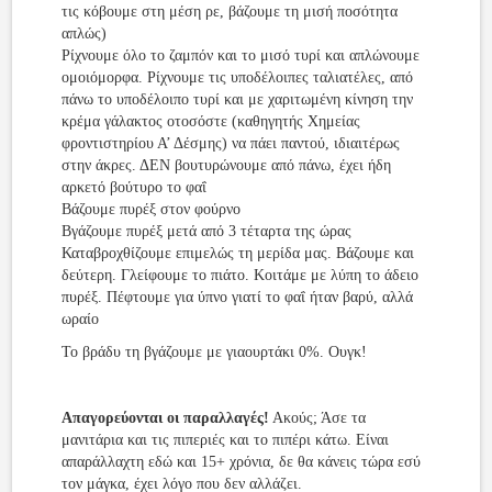
τις κόβουμε στη μέση ρε, βάζουμε τη μισή ποσότητα
απλώς)
Ρίχνουμε όλο το ζαμπόν και το μισό τυρί και απλώνουμε
ομοιόμορφα. Ρίχνουμε τις υποδέλοιπες ταλιατέλες, από
πάνω το υποδέλοιπο τυρί και με χαριτωμένη κίνηση την
κρέμα γάλακτος οτοσόστε (καθηγητής Χημείας
φροντιστηρίου Α’ Δέσμης) να πάει παντού, ιδιαιτέρως
στην άκρες. ΔΕΝ βουτυρώνουμε από πάνω, έχει ήδη
αρκετό βούτυρο το φαΐ
Βάζουμε πυρέξ στον φούρνο
Βγάζουμε πυρέξ μετά από 3 τέταρτα της ώρας
Καταβροχθίζουμε επιμελώς τη μερίδα μας. Βάζουμε και
δεύτερη. Γλείφουμε το πιάτο. Κοιτάμε με λύπη το άδειο
πυρέξ. Πέφτουμε για ύπνο γιατί το φαΐ ήταν βαρύ, αλλά
ωραίο
Το βράδυ τη βγάζουμε με γιαουρτάκι 0%. Ουγκ!
Απαγορεύονται οι παραλλαγές!
Ακούς; Άσε τα
μανιτάρια και τις πιπεριές και το πιπέρι κάτω. Είναι
απαράλλαχτη εδώ και 15+ χρόνια, δε θα κάνεις τώρα εσύ
τον μάγκα, έχει λόγο που δεν αλλάζει.