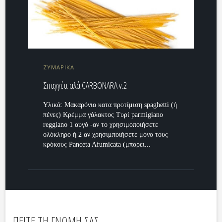
ΖΥΜΑΡΙΚΑ
Σπαγγέτι αλά CARBONARA v.2
Υλικά: Μακαρόνια κατα προτίμιση spaghetti (ή
πένες) Κρέμμα γάλακτος Τυρί parmigiano
reggiano 1 αυγό -αν το χρησιμοποιήσετε
ολόκληρο ή 2 αν χρησιμποιήσετε μόνο τους
κρόκους Panceta Afumicata (μπορει...
ΠΕΙΤΕ ΤΗ ΓΝΩΜΗ ΣΑΣ