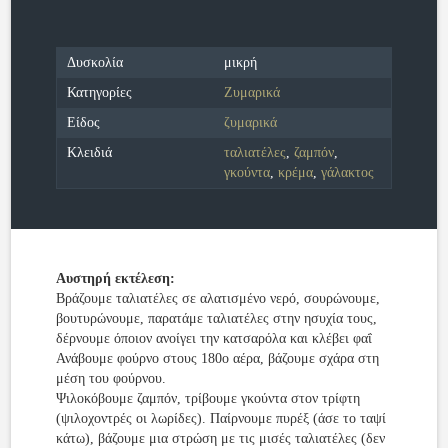
Δυσκολία
μικρή
Κατηγορίες
Ζυμαρικά
Είδος
ζυμαρικά
Κλειδιά
ταλιατέλες
,
ζαμπόν
,
γκούντα
,
κρέμα
,
γάλακτος
Αυστηρή εκτέλεση:
Βράζουμε ταλιατέλες σε αλατισμένο νερό, σουρώνουμε,
βουτυρώνουμε, παρατάμε ταλιατέλες στην ησυχία τους,
δέρνουμε όποιον ανοίγει την κατσαρόλα και κλέβει φαΐ
Ανάβουμε φούρνο στους 180ο αέρα, βάζουμε σχάρα στη
μέση του φούρνου.
Ψιλοκόβουμε ζαμπόν, τρίβουμε γκούντα στον τρίφτη
(ψιλοχοντρές οι λωρίδες). Παίρνουμε πυρέξ (άσε το ταψί
κάτω), βάζουμε μια στρώση με τις μισές ταλιατέλες (δεν