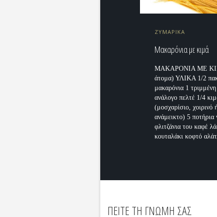
ΖΥΜΑΡΙΚΑ
Μακαρόνια με κιμά
ΜΑΚΑΡΟΝΙΑ ΜΕ ΚΙ
άτομα) ΥΛΙΚΑ 1/2 πα
μακαρόνια 1 τριμμένη
ανάλογο πελτέ 1/4 κι
(μοσχαρίσιο, χοιρινό 
ανάμεικτο) 5 ποτήρια 
φλιτζάνια του καφέ λά
κουταλάκι κοφτό αλάτι
ΠΕΙΤΕ ΤΗ ΓΝΩΜΗ ΣΑΣ