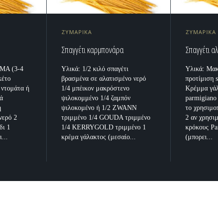
ΖΥΜΑΡΙΚΑ
ΖΥΜΑΡΙΚΑ
Σπαγγέτι καρμπονάρα
Σπαγγέτι α
ΜΑ (3-4
Υλικά: 1/2 κιλό σπαγέτι
Υλικά: Μακ
κέτο
βρασμένα σε αλατισμένο νερό
προτίμιση s
 ντομάτα ή
1/4 μπέικον μακρόστενο
Κρέμμα γά
μά
ψιλοκομμένο 1/4 ζαμπόν
parmigiano 
ή
ψιλοκομένο ή 1/2 ZWANN
το χρησιμο
νερό 2
τριμμένο 1/4 GOUDA τριμμένο
2 αν χρησι
δι 1
1/4 KERRYGOLD τριμμένο 1
κρόκους Pa
...
κρέμα γάλακτος (μεσαίο...
(μπορει...