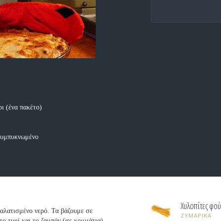
ρι (ένα πακέτο)
 συμπυκνωμένο
Χυλοπίτες φού
αλατισμένο νερό. Τα βάζουμε σε
ΖΥΜΑΡΙΚΑ
το τυρί και το ζαμπόν (σε κομμάτια),