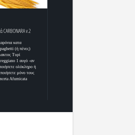
λά CARBONARA v.2
αρόνια κατα
paghetti (ή πένες)
λακτος Τυρί
reggiano 1 αυγό -αν
ποιήσετε ολόκληρο ή
μποιήσετε μόνο τους
nceta Afumicata