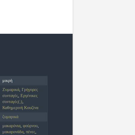
μικρή
Ζυμαρικά
,
Γρήγορες
συνταγές
,
Εργένικες
συνταγές(;)
,
Καθημερινή Κουζίνα
ζυμαρικά
μακαρόνια
,
φούρνου
,
μακαρονάδα
,
πένες
,