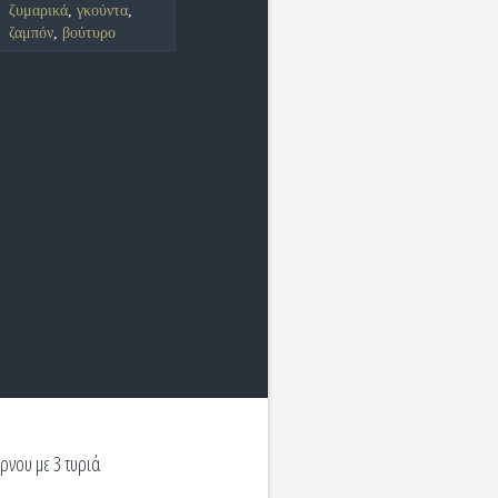
ζυμαρικά
,
γκούντα
,
ζαμπόν
,
βούτυρο
ρνου με 3 τυριά