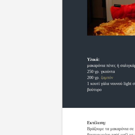
Υλικά:
μακαρόνια πένες ή σαλιγκά
250 γρ. γκούντα
200 γρ.
ζαμπόν
1 κουτί γάλα νουνού light
βούτυρο
Εκτέλεση:
Βράζουμε τα μακαρόνια σε 
βουτυρωμένο ταψί μαζί με 