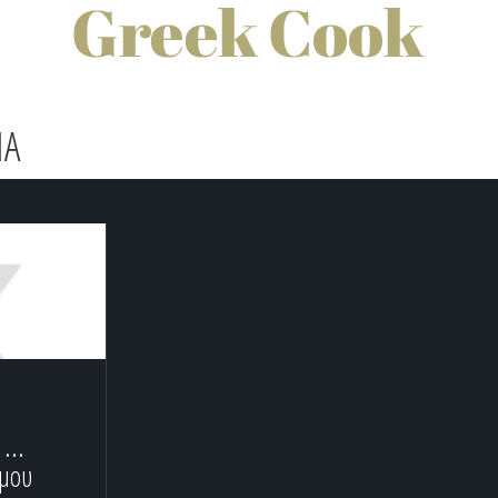
IA
...
 μου