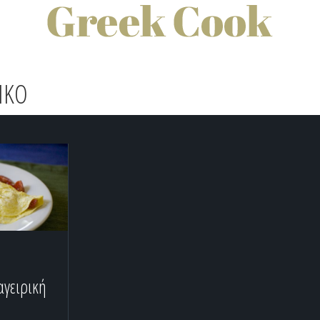
IKO
αγειρική