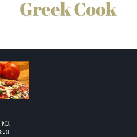
ο και
ρεμα