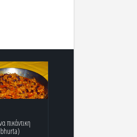
να πικάντικη
 bhurta)