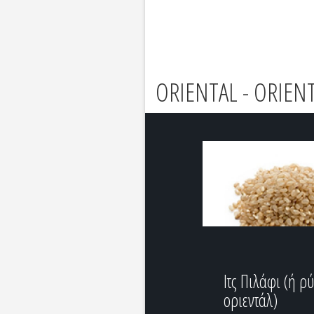
ORIENTAL - ORIEN
Ιτς Πιλάφι (ή ρύ
οριεντάλ)