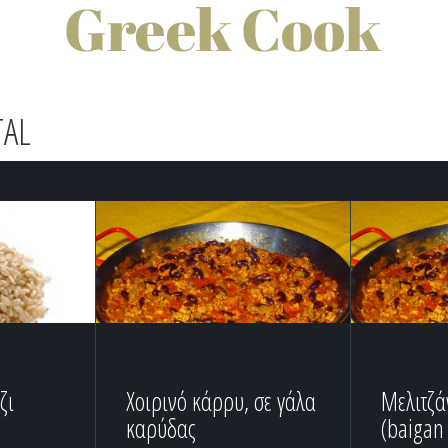
TAL
ζι
Χοιρινό κάρρυ, σε γάλα
Μελιτζά
καρύδας
(baigan