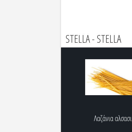
STELLA - STELLA
Λαζάνια αλσασι