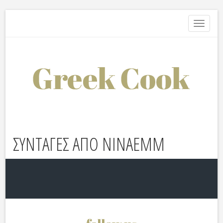
Toggle
navigati
ΣΥΝΤΑΓΕΣ ΑΠΟ NINAEMM