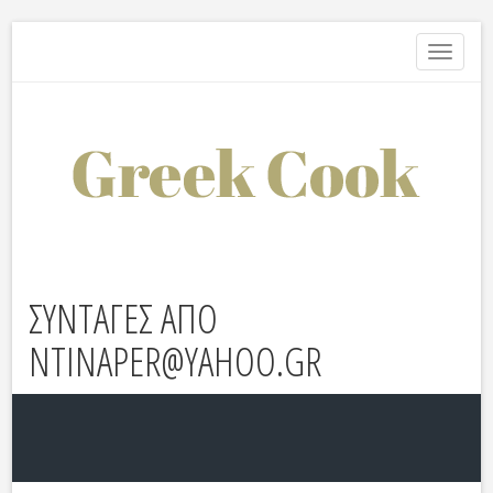
Toggle
navigati
ΣΥΝΤΑΓΕΣ ΑΠΟ
NTINAPER@YAHOO.GR