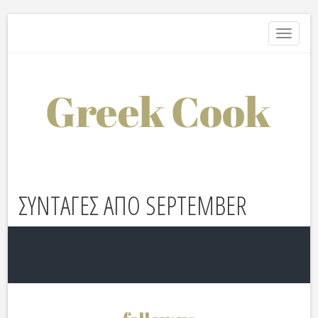
Toggle
navigati
ΣΥΝΤΑΓΕΣ ΑΠΟ SEPTEMBER