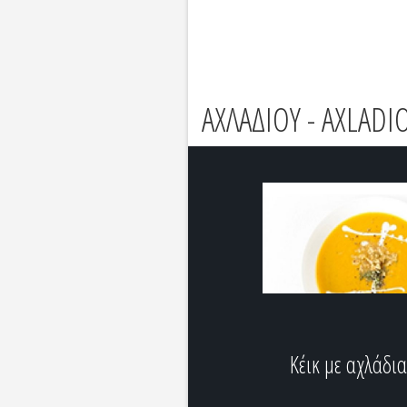
ΑΧΛΑΔΙΟΥ - AXLADI
Κέικ με αχλάδι