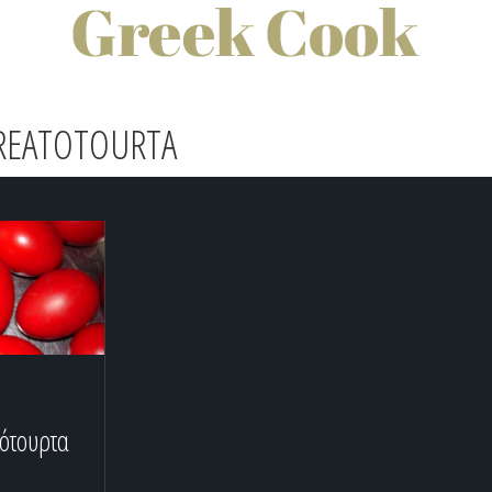
KREATOTOURTA
τότουρτα