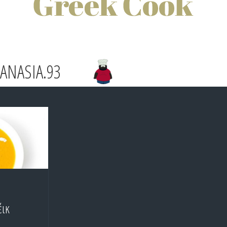
ANASIA.93
έικ