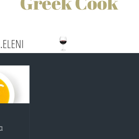
.ELENI
α