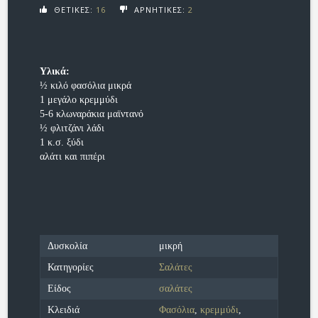
ΘΕΤΙΚΕΣ:
16
ΑΡΝΗΤΙΚΕΣ:
2
Υλικά:
½ κιλό φασόλια μικρά
1 μεγάλο κρεμμύδι
5-6 κλωναράκια μαϊντανό
½ φλιτζάνι λάδι
1 κ.σ. ξύδι
αλάτι και πιπέρι
Δυσκολία
μικρή
Κατηγορίες
Σαλάτες
Είδος
σαλάτες
Κλειδιά
Φασόλια
,
κρεμμύδι
,