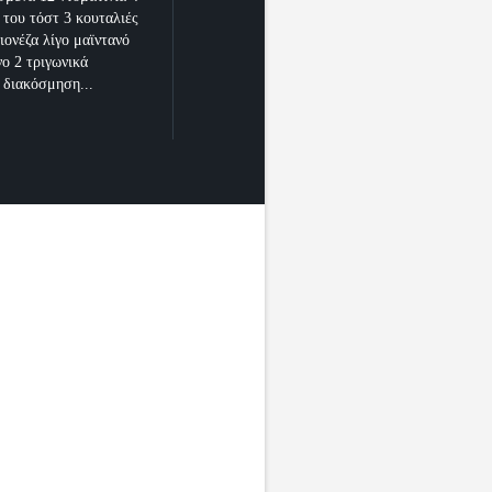
 του τόστ 3 κουταλιές
ιονέζα λίγο μαϊντανό
ο 2 τριγωνικά
α διακόσμηση...