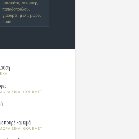
μπισκότα
,
πτι-μπερ
,
παπαδοπούλου
,
γιαούρτι
,
μέλι
,
μωρό
,
παιδί
λαυση
ΜΙΚΑ
οφές
Α ΜΩΡΑ ΕΙΝΑΙ GOURMET
νά
με πουρέ και κιμά
Α ΜΩΡΑ ΕΙΝΑΙ GOURMET