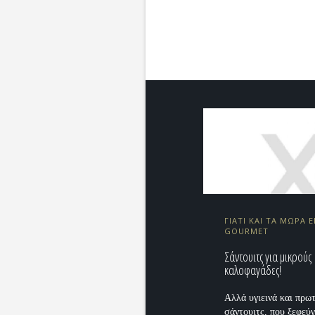
ΓΙΑΤΙ ΚΑΙ ΤΑ ΜΩΡΑ Ε
GOURMET
Σάντουιτς για μικρούς
καλοφαγάδες!
Αλλά υγιεινά και πρω
σάντουιτς, που ξεφεύγ