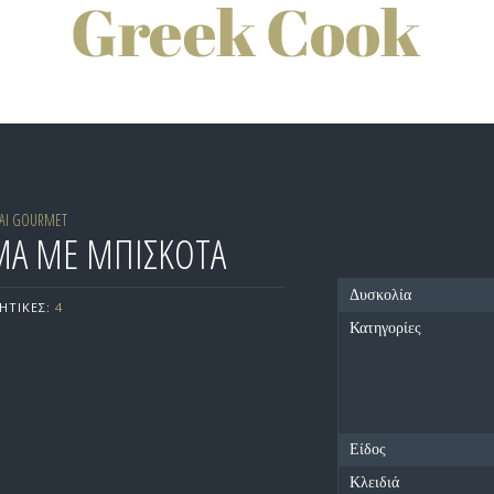
ΙΝΑΙ GOURMET
Α ΜΕ ΜΠΙΣΚΟΤΑ
Δυσκολία
ΗΤΙΚΕΣ:
4
Κατηγορίες
Είδος
Κλειδιά