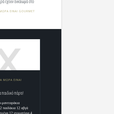
μωρά έχουν δικαίωμα στο
Α ΜΩΡΑ ΕΙΝΑΙ GOURMET
ΤΑ ΜΩΡΑ ΕΙΝΑΙ
α παιδικό πάρτι!
-μανιταράκια
12 παιδάκια 12 αβγά
σμένα 12 ντοματίνια 4