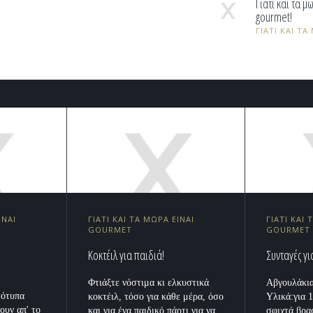
Γιατί και τα 
gourmet!
ΓΙΑΤΙ ΚΑΙ Τ
ΙΝΑΙ
ΓΙΑΤΙ ΚΑΙ ΤΑ ΜΩΡΑ ΕΙΝΑΙ
ΓΙΑΤΙ ΚΑΙ 
GOURMET
GOURMET
Koκτέιλ για παιδιά!
Συνταγές γι
Φτιάξτε νόστιμα κι ελκυστικά
Αβγουλάκια
τότυπα
κοκτέιλ, τόσο για κάθε μέρα, όσο
Yλικά:για 
ουν απ' το
και για ένα παιδικό πάρτι για να
σφιχτά βρα