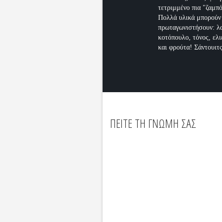
τετριμμένο πια "ζαμπό
Πολλά υλικά μπορούν
πρωταγωνιστήσουν: λα
κοτόπουλο, τόνος, ελι
και φρούτα! Σάντουιτς
ΠΕΙΤΕ ΤΗ ΓΝΩΜΗ ΣΑΣ