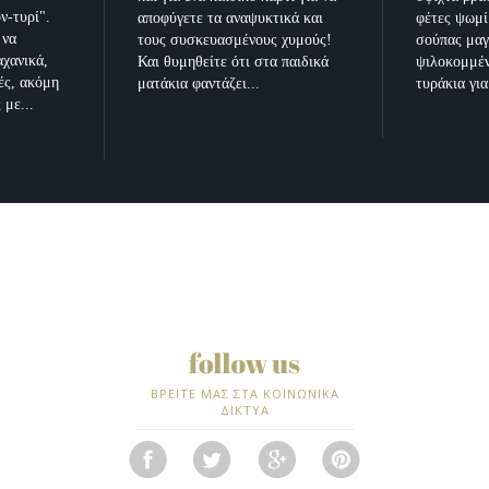
ν-τυρί".
αποφύγετε τα αναψυκτικά και
φέτες ψωμί
 να
τους συσκευασμένους χυμούς!
σούπας μαγ
χανικά,
Και θυμηθείτε ότι στα παιδικά
ψιλοκομμέν
ές, ακόμη
ματάκια φαντάζει...
τυράκια γι
 με...
ΒΡΕΙΤΕ ΜΑΣ ΣΤΑ ΚΟΙΝΩΝΙΚΑ
ΔΙΚΤΥΑ