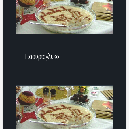
Γιαουρτογλυκό