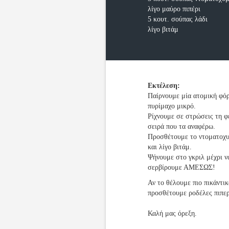
λίγο μαύρο πιπέρι
5 κουτ. σούπας λάδι
λίγο βιτάμ
Εκτέλεση:
Παίρνουμε μία ατομική φόρ
πυρίμαχο μικρό.
Ρίχνουμε σε στρώσεις τη φέ
σειρά που τα αναφέρω.
Προσθέτουμε το ντοματοχυμ
και λίγο βιτάμ.
Ψήνουμε στο γκριλ μέχρι ν
σερβίρουμε ΑΜΕΣΩΣ!
Αν το θέλουμε πιο πικάντι
προσθέτουμε ροδέλες πιπερ
Καλή μας όρεξη.