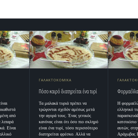
ΓΑΛΑΚΤΟΚΟΜΙΚΑ
ΓΑΛΑΚΤΟΚ
Πόσο καιρό διατηρείται ένα τυρί
Φορμαέλλα
ίναι
Τα μαλακά τυριά πρέπει να
Η φορμαέλλ
τικαθιστά
τρώγονται σχεδόν αμέσως μετά
ελληνικό τ
γμένη από
την αγορά τους. Ένας γενικός
παρασκευάζ
ά λιπαρά
κανόνας είναι ότι όσο πιο σκληρό
κατσικίσιο
κά. Είναι
είναι ένα τυρί, τόσο περισσότερο
αυτών, στη
αλλικό
διατηρείται φρέσκο. Αλλά να
Αράχωβας 