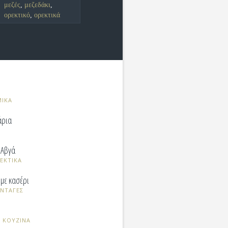
μεζές
,
μεζεδάκι
,
ορεκτικό
,
ορεκτικά
ΜΙΚΑ
άρια
 Αβγά
ΕΚΤΙΚΑ
 με κασέρι
ΥΝΤΑΓΕΣ
 ΚΟΥΖΙΝΑ