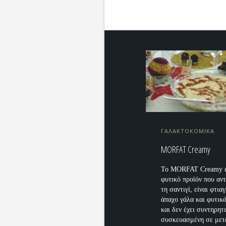
ΓΑΛΑΚΤΟΚΟΜΙΚΑ
MORFAT Creamy
Το MORFAT Creamy ε
φυτικό προϊόν που αν
τη σαντιγί, είναι φτια
άπαχο γάλα και φυτικ
και δεν έχει συντηρητι
συσκευασμένη σε μετ