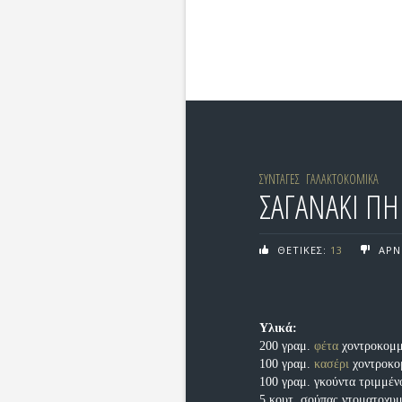
ΣΥΝΤΑΓΕΣ
ΓΑΛΑΚΤΟΚΟΜΙΚΑ
ΣΑΓΑΝΑΚΙ ΠΗ
ΘΕΤΙΚΕΣ:
13
ΑΡΝ
Υλικά:
200 γραμ.
φέτα
χοντροκομ
100 γραμ.
κασέρι
χοντροκο
100 γραμ. γκούντα τριμμέν
5 κουτ. σούπας ντοματοχυ