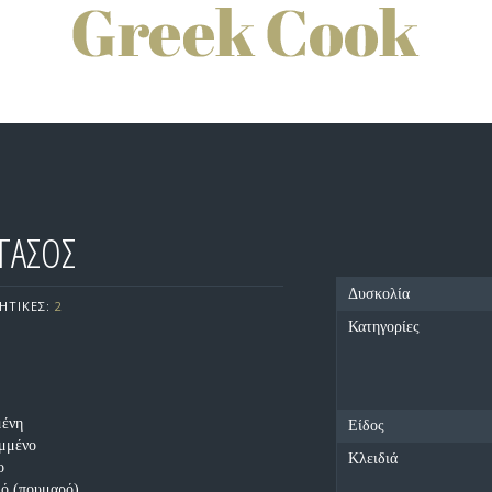
ΓΑΣΟΣ
Δυσκολία
ΗΤΙΚΕΣ:
2
Κατηγορίες
μένη
Είδος
μμένο
Κλειδιά
ο
μό (πουμαρό)