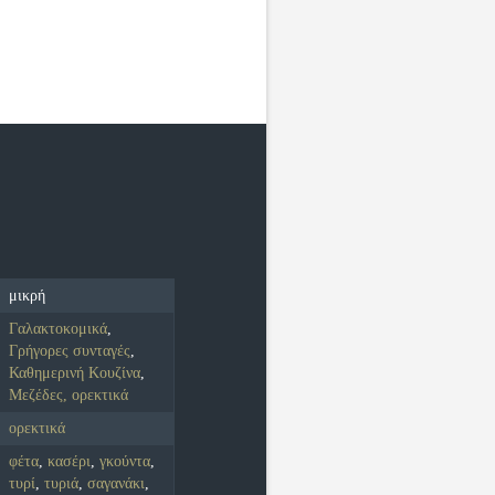
μικρή
Γαλακτοκομικά
,
Γρήγορες συνταγές
,
Καθημερινή Κουζίνα
,
Μεζέδες, ορεκτικά
ορεκτικά
φέτα
,
κασέρι
,
γκούντα
,
τυρί
,
τυριά
,
σαγανάκι
,