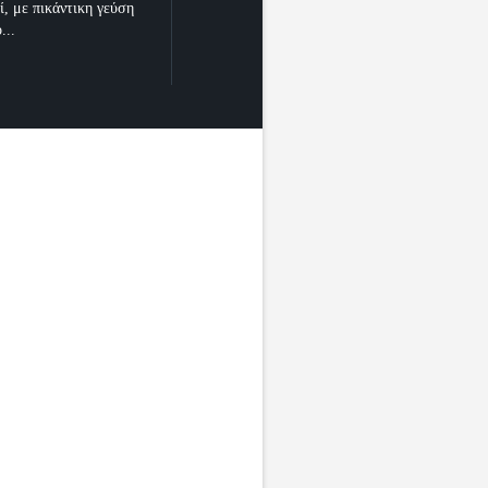
ί, με πικάντικη γεύση
...