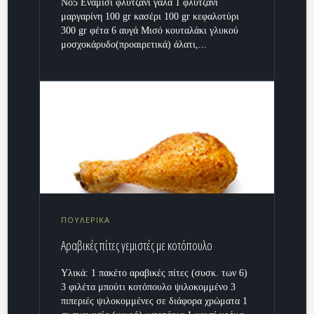
Νο5 Ενάμισι φλυτζάνι γάλα 1 φλυτζάνι
μαργαρίνη 100 gr κασέρι 100 gr κεφαλοτύρι
300 gr φέτα 6 αυγά Μισό κουταλάκι γλυκού
μοσχοκάρυδο(προαιρετικά) άλατι,...
ΠΟΥΛΕΡΙΚΑ
Αραβικές πίτες γεμιστές με κοτόπουλο
Υλικά: 1 πακέτο αραβικές πίτες (συσκ. των 6)
3 φιλέτα μπούτι κοτόπουλο ψιλοκομμένο 3
πιπεριές ψιλοκομμένες σε διάφορα χρώματα 1