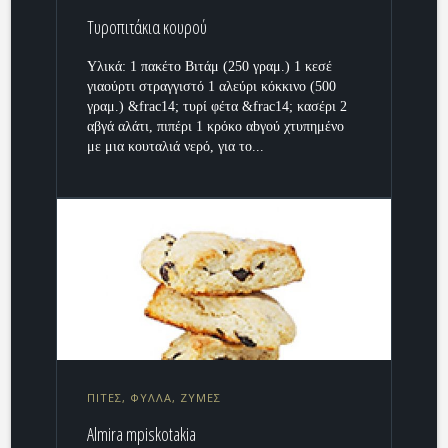
Τυροπιτάκια κουρού
Υλικά: 1 πακέτο Βιτάμ (250 γραμ.) 1 κεσέ
γιαούρτι στραγγιστό 1 αλεύρι κόκκινο (500
γραμ.) &frac14; τυρί φέτα &frac14; κασέρι 2
αβγά αλάτι, πιπέρι 1 κρόκο αbγού χτυπημένο
με μια κουταλιά νερό, για το...
ΠΙΤΕΣ, ΦΥΛΛΑ, ΖΥΜΕΣ
Almira mpiskotakia