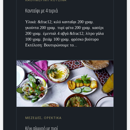
Κανταΐφι με 4 τυριά
Υλικά: &frac12; κιλό κανταΐφι 200 γραμ.
γκούντα 200 γραμ. τυρί φέτα 200 γραμ. κασέρι
200 γραμ. έμενταλ 4 αβγά &frac12; λίτρο γάλα
100 γραμ. βιτάμ 100 γραμ. φρέσκο βούτυρο
Εκτέλεση: Βουτυρώνουμε το...
ΜΕΖΕΔΕΣ, ΟΡΕΚΤΙΚΑ
Κέικ αλμυρό με τυρί