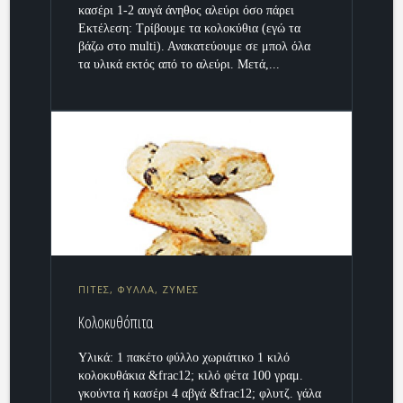
κασέρι 1-2 αυγά άνηθος αλεύρι όσο πάρει
Εκτέλεση: Τρίβουμε τα κολοκύθια (εγώ τα
βάζω στο multi). Ανακατεύουμε σε μπολ όλα
τα υλικά εκτός από το αλεύρι. Μετά,...
ΠΙΤΕΣ, ΦΥΛΛΑ, ΖΥΜΕΣ
Κολοκυθόπιτα
Υλικά: 1 πακέτο φύλλο χωριάτικο 1 κιλό
κολοκυθάκια &frac12; κιλό φέτα 100 γραμ.
γκούντα ή κασέρι 4 αβγά &frac12; φλυτζ. γάλα