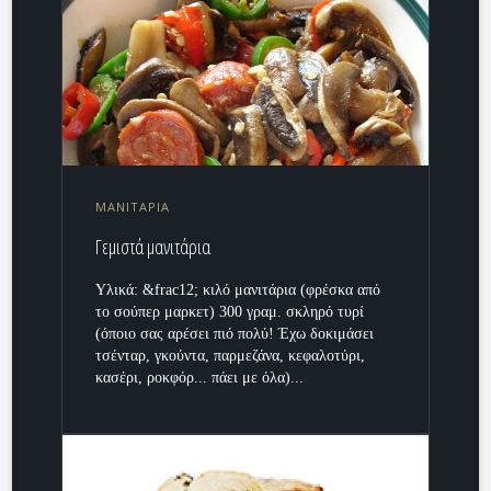
ΜΑΝΙΤΑΡΙΑ
Γεμιστά μανιτάρια
Υλικά: &frac12; κιλό μανιτάρια (φρέσκα από
το σούπερ μαρκετ) 300 γραμ. σκληρό τυρί
(όποιο σας αρέσει πιό πολύ! Έχω δοκιμάσει
τσένταρ, γκούντα, παρμεζάνα, κεφαλοτύρι,
κασέρι, ροκφόρ... πάει με όλα)...