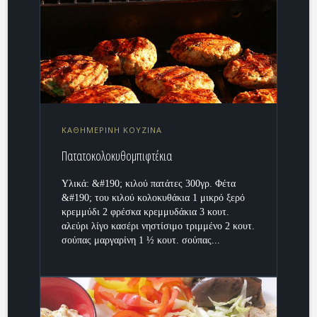
ΚΑΘΗΜΕΡΙΝΗ ΚΟΥΖΙΝΑ
Πατατοκολοκυθομπιφτέκια
Υλικά: &#190; κιλού πατάτες 300γρ. Φέτα
&#190; του κιλού κολοκυθάκια 1 μικρό ξερό
κρεμμύδι 2 φρέσκα κρεμμυδάκια 3 κουτ.
αλεύρι λίγο κασέρι νηστίσιμο τριμμένο 2 κουτ.
σούπας μαργαρίνη 1 ½ κουτ. σούπας...