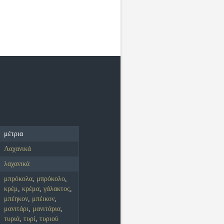
μέτρια
Λαχανικά
λαχανικά
μπρόκολα
,
μπρόκολο
,
κρέμ
,
κρέμα
,
γάλακτος
,
μπέηκον
,
μπέικον
,
μανιτάρι
,
μανιτάρια
,
τυριά
,
τυρί
,
τυριού