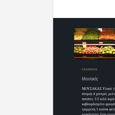
ΛΑΧΑΝΙΚΑ
Μουσακάς
ΜΟΥΣΑΚΑΣ Υλικά: (γ
άτομα) 4 χοντρές μελι
πατάτες 1/2 κιλό κιμά
καβουρδισμένο φρυγα
τριμμένη 1 κούπα φέτ
κεφαλοτύρι λίγη ντομ