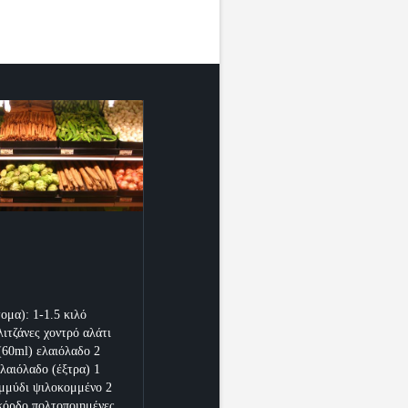
ομα): 1-1.5 κιλό
λιτζάνες χοντρό αλάτι
 (60ml) ελαιόλαδο 2
ελαιόλαδο (έξτρα) 1
μμύδι ψιλοκομμένο 2
κόρδο πολτοποιημένες