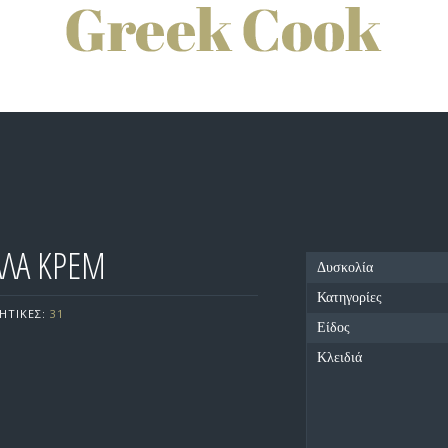
ΛΑ ΚΡΕΜ
Δυσκολία
Κατηγορίες
ΗΤΙΚΕΣ:
31
Είδος
Κλειδιά