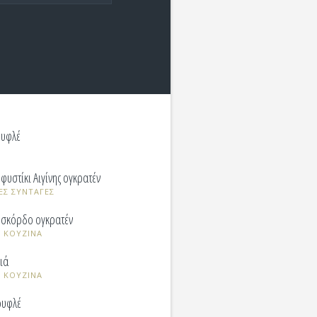
υφλέ
υστίκι Αιγίνης ογκρατέν
ΕΣ ΣΥΝΤΑΓΕΣ
 σκόρδο ογκρατέν
 ΚΟΥΖΙΝΑ
ιά
 ΚΟΥΖΙΝΑ
ουφλέ