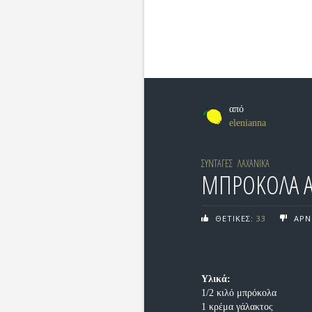
από
elenianna
ΣΥΝΤΑΓΕΣ
ΛΑΧΑΝΙΚΑ
ΜΠΡΟΚΟΛΑ Α
ΘΕΤΙΚΕΣ:
33
ΑΡΝ
Υλικά:
1/2 κιλό μπρόκολα
1 κρέμα γάλακτος