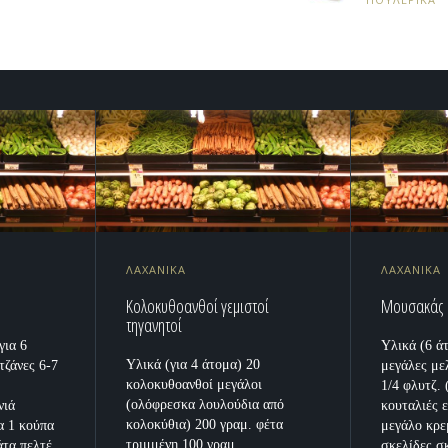
ΛΑΧΑΝΙΚΑ
ΛΑΧΑΝΙΚΑ
Κολοκυθοανθοί γεμιστοί
Μουσακάς
τηγανητοί
ια 6
Υλικά (6 άτ
Υλικά (για 4 άτομα) 20
τζάνες 6-7
μεγάλες με
κολοκυθοανθοί μεγάλοι
1/4 φλυτζ.
(ολόφρεσκα λουλούδια από
νιά
κουταλιές 
κολοκύθια) 200 γραμ. φέτα
α 1 κούπα
μεγάλο κρε
τριμμένη 100 γραμ.
άτα πελτέ
σκελίδες σ