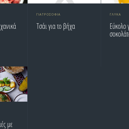
ΓΙΑΤΡΟΣΌΦΙΑ
ΓΛΥΚΆ
αχανικά
Τσάι για το βήχα
Εύκολο 
σοκολάτ
ιές με