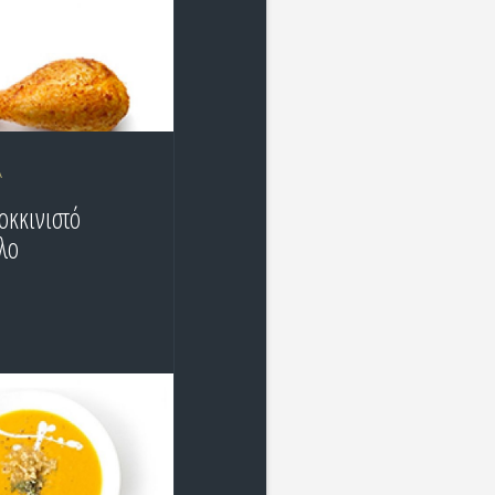
Ά
οκκινιστό
λο