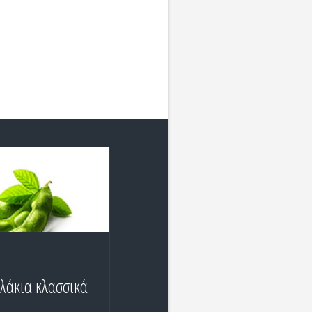
λάκια κλασσικά