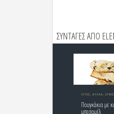
ΣΥΝΤΑΓΕΣ ΑΠΟ EL
ΠΊΤΕΣ, ΦΎΛΛΑ, ΖΎΜΕ
Πουγκάκια με κ
μπεσαμέλ