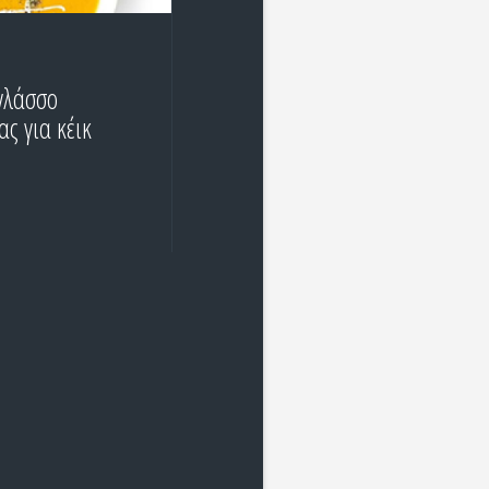
γλάσσο
ας για κέικ