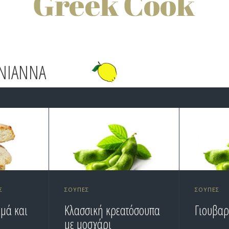
ENIANNA
Σ
ΣΟΎΠΕΣ
ΣΟΎΠΕΣ
ιμά και
Κλασσική κρεατόσουπα
Γιουβαρ
με μοσχάρι