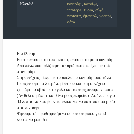
Κλειδιά
κανταΐφι
,
καταΐφι
,
τέσσερα
,
τυριά
,
αβγά
,
γκούντα
,
έμενταλ
,
κασέρι
,
φέτα
Εκτέλεση:
Βουτυρώνουμε το ταψί και στρώνουμε το μισό κανταΐφι.
Από πάνω πασπαλίζουμε τα τυριά αφού τα έχουμε τρίψει
στον τρίφτη.
Στη συνέχεια, βάζουμε το υπόλοιπο κανταΐφι από πάνω.
Περιχύνουμε το λιωμένο βούτυρο και στη συνέχεια
χτυπάμε τα αβγά με το γάλα και τα περιχύνουμε κι αυτά.
(Αν θέλετε βάζετε και λίγο μοσχοκάρυδο). Αφήνουμε για
30 λεπτά, να κατέβουν τα υλικά και να πάνε παντού μέσα
στο κανταΐφι.
Ψήνουμε σε προθερμασμένο φούρνο περίπου για 30
λεπτά, να ροδίσει.