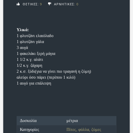
ΘΕΤΙΚΕΣ:
9
ΑΡΝΗΤΙΚΕΣ:
0
Υλικά:
1 φλυτζάνι ελαιόλαδο
1 φλυτζάνι γάλα
3 αυγά
1 φακελάκι ξερή μάγια
1 1/2 κ.γ. αλάτι
1/2 κ.γ. ζάχαρη
2 κ.σ. ξύδι(για να γίνει πιο τραγανή η ζύμη)
αλεύρι όσο πάρει (περίπου 1 κιλό)
1 αυγό για επάλειψη
Δυσκολία
μέτρια
Κατηγορίες
Πίτες, φύλλα, ζύμες