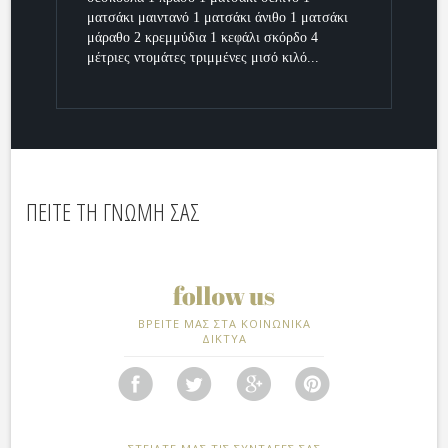
ματσάκι μαιντανό 1 ματσάκι άνιθο 1 ματσάκι
μάραθο 2 κρεμμύδια 1 κεφάλι σκόρδο 4
μέτριες ντομάτες τριμμένες μισό κιλό...
ΠΕΙΤΕ ΤΗ ΓΝΩΜΗ ΣΑΣ
ΒΡΕΙΤΕ ΜΑΣ ΣΤΑ ΚΟΙΝΩΝΙΚΑ
ΔΙΚΤΥΑ