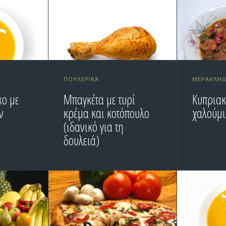
ΠΟΥΛΕΡΙΚΆ
ΜΕΡΑΚΛΉΔ
κο με
Μπαγκέτα με τυρί
Κυπριακ
ν
κρέμα και κοτόπουλο
χαλούμι
(ιδανικό για τη
δουλειά)