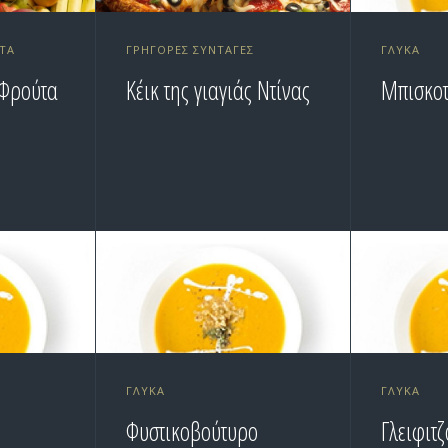
ΎΤΑ
ΓΡΉΓΟΡΕΣ ΣΥΝΤΑΓΈΣ
ΓΛΥΚΆ
Φρούτα
Κέικ της γιαγιάς Ντίνας
Μπισκο
ΓΛΥΚΆ
ΓΛΥΚΆ
Φυστικοβούτυρο
Γλειφιτ