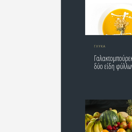
ΓΛΥΚΆ
Γαλακτομπούρε
δύο είδη φύλλω