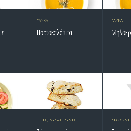
ΓΛΥΚΆ
ΓΛΥΚΆ
με
Πορτοκαλόπιτα
Μηλόκρ
ΠΊΤΕΣ, ΦΎΛΛΑ, ΖΎΜΕΣ
ΔΙΑΚΌΣΜΗ