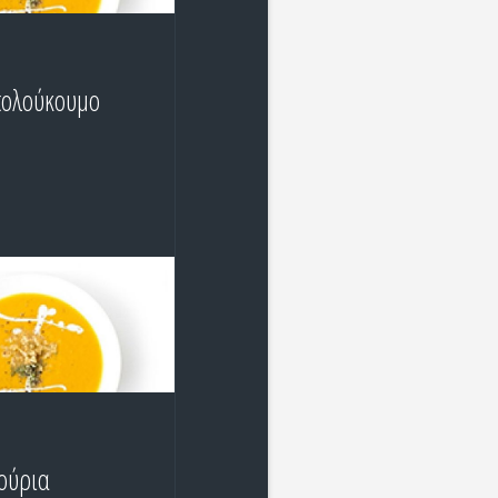
τολούκουμο
ζούρια