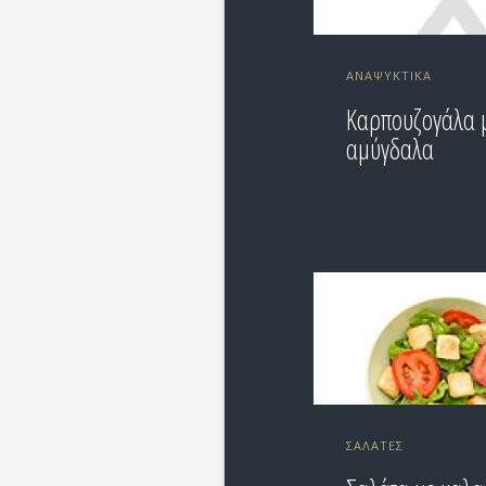
ΑΝΑΨΥΚΤΙΚΆ
Καρπουζογάλα 
αμύγδαλα
ΣΑΛΆΤΕΣ