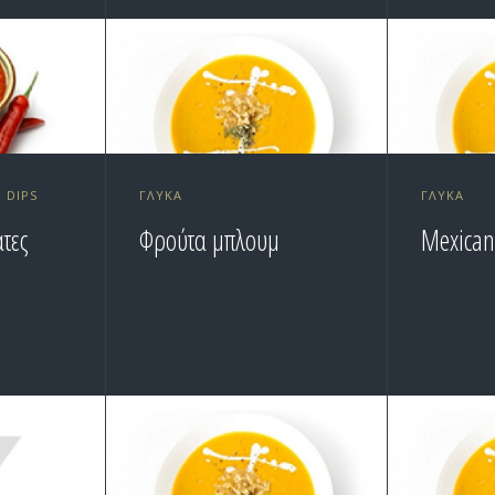
, DIPS
ΓΛΥΚΆ
ΓΛΥΚΆ
άτες
Φρούτα μπλουμ
Mexica