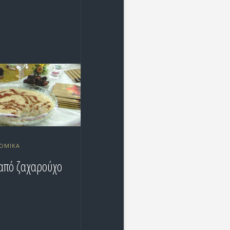
ΟΜΙΚΆ
από ζαχαρούχο