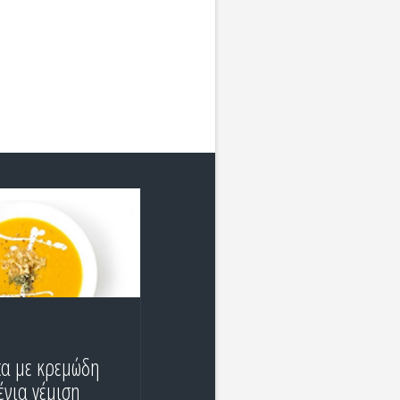
α με κρεμώδη
νια γέμιση