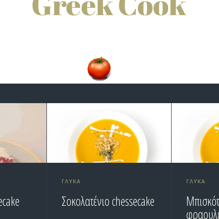
ΓΛΥΚΆ
ΓΛΥΚΆ
ecake
Σοκολατένιο chessecake
Μπισκότ
φραουλέ