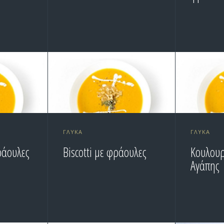
ΓΛΥΚΆ
ΓΛΥΚΆ
ράουλες
Biscotti με φράουλες
Κουλουρ
Αγάπης