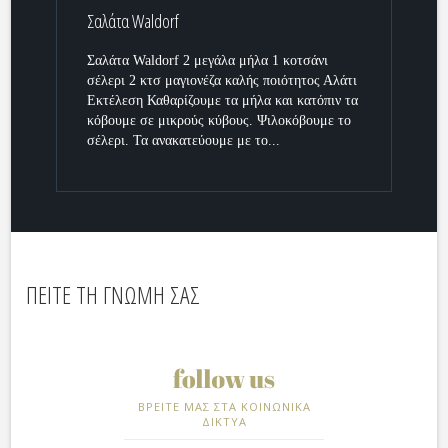
Σαλάτα Waldorf
Σαλάτα Waldorf 2 μεγάλα μήλα 1 κοτσάνι
σέλερι 2 κτσ μαγιονέζα καλής ποιότητος Αλάτι
Εκτέλεση Καθαρίζουμε τα μήλα και κατόπιν τα
κόβουμε σε μικρούς κύβους. Ψιλοκόβουμε το
σέλερι. Τα ανακατεύουμε με το...
ΠΕΙΤΕ ΤΗ ΓΝΩΜΗ ΣΑΣ
ΒΡΕΙΤΕ ΜΑΣ ΣΤΑ ΚΟΙΝΩΝΙΚΑ
ΔΙΚΤΥΑ