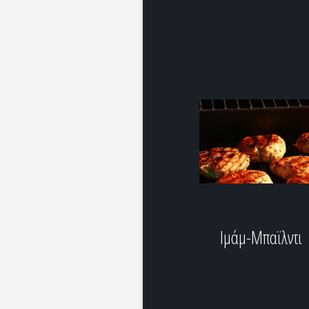
Ιμάμ-Μπαϊλντι