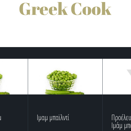
μ
Ιμαμ μπαϊλντί
Προέλευ
Ιμάμ μπ