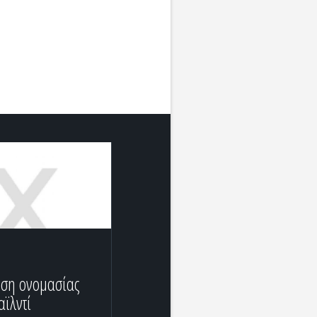
ση ονομασίας
αϊλντί