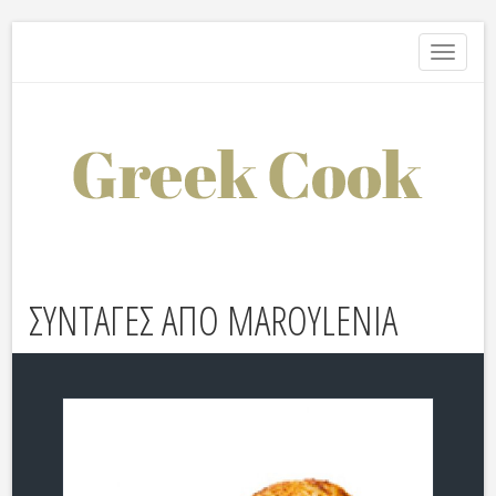
Toggle
navigati
ΣΥΝΤΑΓΕΣ ΑΠΟ MAROYLENIA