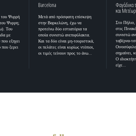
Barcelona
Φαγάδικα τ
και Μετέω
ι του Ψυρρή
Μετά από πρόσφατη επίσκεψη
Στο Πήλιο,
 του Ψυρρη;
στην Βαρκελώνη, έχω να
στις Πινακά
ω). Του
προτείνω δύο εστιατόρια τα
συνιστώ αν
ιδα με
οποία συνιστώ ανεπιφύλακτα.
ταβέρνα-τσ
e που εξηγει
Και τα δύο είναι μη-τουριστικά,
Οινοσύφιλο
 που ξερει
οι πελάτες είναι κυρίως ντόπιοι,
σημαίνει, κ
οι τιμές τείνουν προς το άνω...
Ο ιδιοκτήτ
είχε...