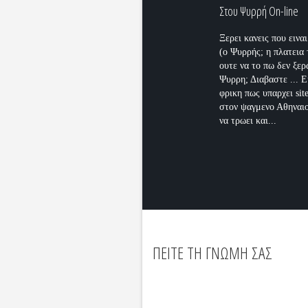
Στου Ψυρρή On-line
Ξερει κανεις που εινα
(ο Ψυρρής; η πλατεια
ουτε να το πω δεν ξερ
Ψυρρη; Διαβαστε ... Ε
φρικη πως υπαρχει sit
στον ψαγμενο Αθηναιο
να τρωει και...
ΠΕΙΤΕ ΤΗ ΓΝΩΜΗ ΣΑΣ