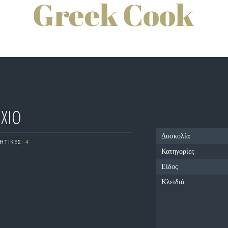
ΧΙΟ
Δυσκολία
ΗΤΙΚΕΣ:
4
Κατηγορίες
Είδος
Κλειδιά