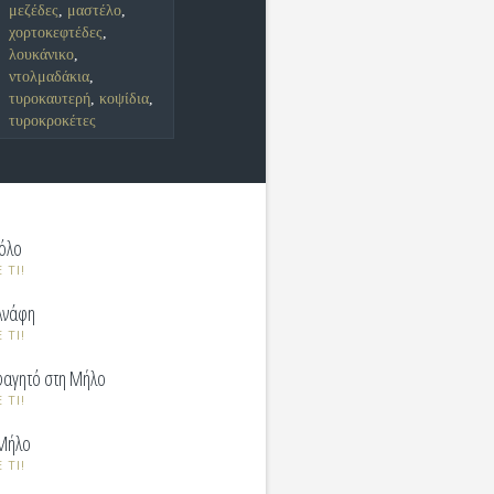
μεζέδες
,
μαστέλο
,
χορτοκεφτέδες
,
λουκάνικο
,
ντολμαδάκια
,
τυροκαυτερή
,
κοψίδια
,
τυροκροκέτες
Βόλο
 ΤΙ!
Ανάφη
 ΤΙ!
φαγητό στη Μήλο
 ΤΙ!
 Μήλο
 ΤΙ!