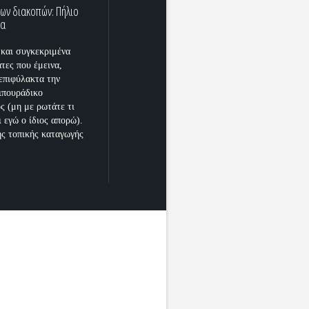
ων διακοπών: Πήλιο
ρα
 και συγκεκριμένα
τες που έμεινα,
επιφύλακτα την
ιπουράδικο
ς (μη με ρωτάτε τι
ι εγώ ο ίδιος απορώ).
ης τοπικής καταγωγής