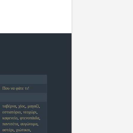
Που να φάτε τι!
ταβέρνα
,
χίος
,
μαγαζί
,
εστιατόριο
,
νεοχώρι
,
καφενείο
,
φτενοπάιδα
,
παντσέτα
,
αυγώνυμα
,
αστέρι
,
χιώτικοι
,