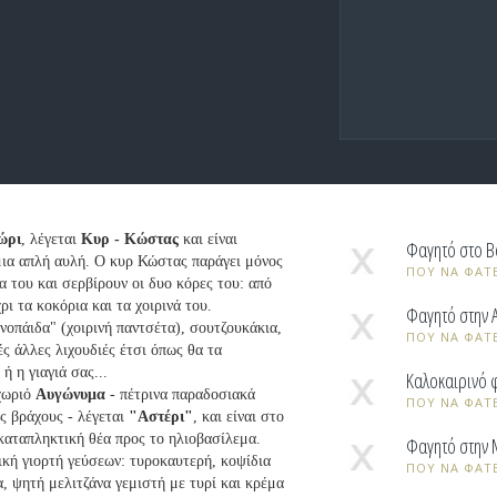
ώρι
, λέγεται
Κυρ - Κώστας
και είναι
Φαγητό στο 
 μια απλή αυλή. Ο κυρ Κώστας παράγει μόνος
ΠΟΥ ΝΑ ΦΑΤΕ
κα του και σερβίρουν οι δυο κόρες του: από
ρι τα κοκόρια και τα χοιρινά του.
Φαγητό στην 
νοπάιδα" (χοιρινή παντσέτα), σουτζουκάκια,
ΠΟΥ ΝΑ ΦΑΤΕ
ς άλλες λιχουδιές έτσι όπως θα τα
ή η γιαγιά σας...
Καλοκαιρινό 
 χωριό
Αυγώνυμα
- πέτρινα παραδοσιακά
ΠΟΥ ΝΑ ΦΑΤΕ
ς βράχους - λέγεται
"Αστέρι"
, και είναι στο
καταπληκτική θέα προς το ηλιοβασίλεμα.
Φαγητό στην
ική γιορτή γεύσεων: τυροκαυτερή, κοψίδια
ΠΟΥ ΝΑ ΦΑΤΕ
, ψητή μελιτζάνα γεμιστή με τυρί και κρέμα