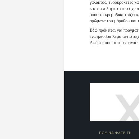
γάλακτος, τυροκροκέτες κα
κ α τ α π λ η κ τ ι κ ο ί χ
όπου το κρεμυδάκι τρίζει 
αρώματα του μάραθου και τ
Εδώ πρόκειται για πραγματι
ένα ηλιοβασίλεμα αντίστοιχ
Αφήστε που οι τιμές είναι 
ΠΟΥ ΝΑ ΦΑΤΕ ΤΙ!