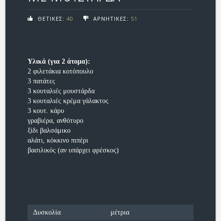
ΘΕΤΙΚΕΣ:
40
ΑΡΝΗΤΙΚΕΣ:
51
Υλικά (για 2 άτομα):
2 φιλετάκια κοτόπουλο
3 πατάτες
3 κουταλιές μουστάρδα
3 κουταλιές κρέμα γάλακτος
3 κουτ. κάρυ
γραβιέρα, ανθότυρο
ξίδι βαλσάμικο
αλάτι, κόκκινο πιπέρι
βασιλικός (αν υπάρχει φρέσκος)
Δυσκολία
μέτρια