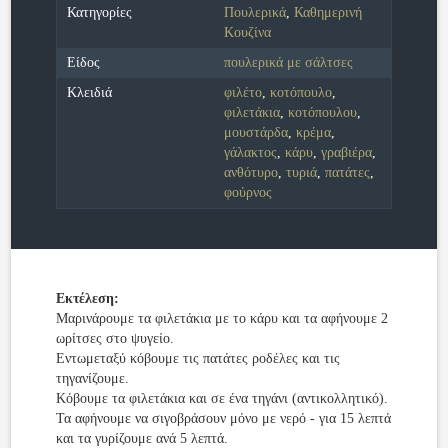
Κατηγορίες
Πουλερικά
,
Καθημερινή
Κουζίνα
Είδος
πουλερικά με σάλτσες
Κλειδιά
φιλέτο
,
κοτόπουλο
,
φιλετάκια
,
κοτόπουλου
,
μουστάρδα
,
κρέμα
,
γάλακτος
,
κάρυ
,
γραβιέρα
,
ανθότυρο
,
τυριά
,
πατάτες
,
φούρνος
Εκτέλεση:
Μαρινάρουμε τα φιλετάκια με το κάρυ και τα αφήνουμε 2
ωρίτσες στο ψυγείο.
Εντωμεταξύ κόβουμε τις πατάτες ροδέλες και τις
τηγανίζουμε.
Κόβουμε τα φιλετάκια και σε ένα τηγάνι (αντικολλητικό).
Τα αφήνουμε να σιγοβράσουν μόνο με νερό - για 15 λεπτά
και τα γυρίζουμε ανά 5 λεπτά.