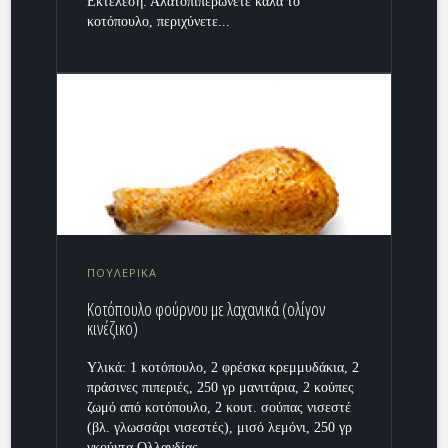
Εκτέλεση: Αλατοπιπερώνετε καλά το
κοτόπουλο, περιχύνετε...
ΠΟΥΛΕΡΙΚΑ
Κοτόπουλο φούρνου με λαχανικά (ολίγον
κινέζικο)
Υλικά: 1 κοτόπουλο, 2 φρέσκα κρεμμυδάκια, 2
πράσινες πιπεριές, 250 γρ μανιτάρια, 2 κούπες
ζωμό από κοτόπουλο, 2 κουτ. σούπας νισεστέ
(βλ. γλωσσάρι νισεστές), μισό λεμόνι, 250 γρ
γκούντα Ολλανδίας....