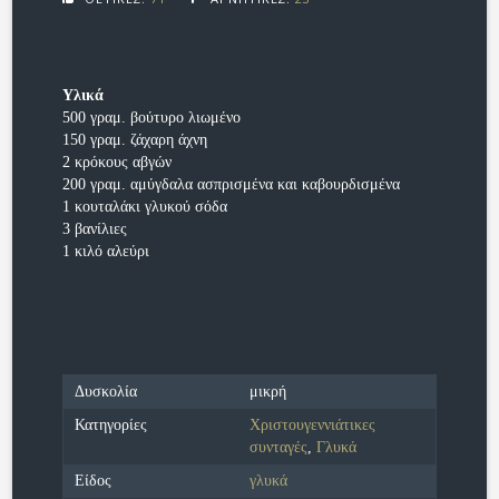
Υλικά
500 γραμ. βούτυρο λιωμένο
150 γραμ. ζάχαρη άχνη
2 κρόκους αβγών
200 γραμ. αμύγδαλα ασπρισμένα και καβουρδισμένα
1 κουταλάκι γλυκού σόδα
3 βανίλιες
1 κιλό αλεύρι
Δυσκολία
μικρή
Κατηγορίες
Χριστουγεννιάτικες
συνταγές
,
Γλυκά
Είδος
γλυκά