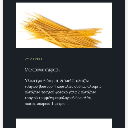
ΖΥΜΑΡΙΚΑ
Μακαρόνια ογκρατέν
Υλικά (για 6 άτομα): &frac12; φλιτζάνι
τσαγιού βούτυρο 4 κουταλιές σούπας αλεύρι 3
φλιτζάνια τσαγιού φρέσκο γάλα 2 φλιτζάνια
τσαγιού τριμμένη κεφαλογραβιέρα αλάτι,
πιπέρι, πάπρικα 1 μέτριο...