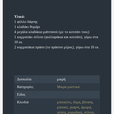
Υλικά:
1 φύλλο δάφνης
1 κλαδάκι θυμάρι
4 μεγάλα κλαδάκια μαϊντανού (με το κοτσάνι τους)
1 κομματάκι σέλινο (φυλλαράκια και κοτσάνι), γύρω στα
10 εκ.
2 κομματάκια πράσο (το πράσινο μέρος), γύρω στα 10 εκ.
Δυσκολία
μικρή
Κατηγορίες
Μικρά μυστικά
Είδος
Κλειδιά
μπουκέτο
,
δέμα
,
βότανα
,
μπουκέ
,
γκαρνί
,
άρωμα
,
γεύση
,
μυρωδικά
,
σέλινο
,