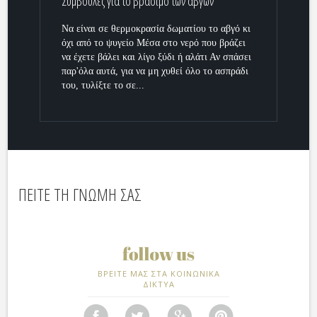
Συμβουλές για το βράσιμο των αβγών
Να είναι σε θερμοκρασία δωματίου το αβγό κι
όχι από το ψυγείο Μέσα στο νερό που βράζει
να έχετε βάλει και λίγο ξύδι ή αλάτι Αν σπάσει
παρ'όλα αυτά, για να μη χυθεί όλο το ασπράδι
του, τυλίξτε το σε...
ΠΕΙΤΕ ΤΗ ΓΝΩΜΗ ΣΑΣ
ΒΡΕΙΤΕ ΜΑΣ ΣΤΑ ΚΟΙΝΩΝΙΚΑ
ΔΙΚΤΥΑ