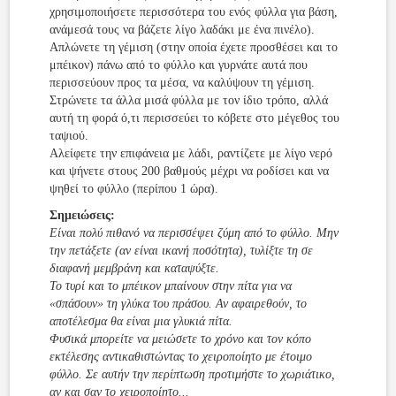
χρησιμοποιήσετε περισσότερα του ενός φύλλα για βάση,
ανάμεσά τους να βάζετε λίγο λαδάκι με ένα πινέλο).
Απλώνετε τη γέμιση (στην οποία έχετε προσθέσει και το
μπέικον) πάνω από το φύλλο και γυρνάτε αυτά που
περισσεύουν προς τα μέσα, να καλύψουν τη γέμιση.
Στρώνετε τα άλλα μισά φύλλα με τον ίδιο τρόπο, αλλά
αυτή τη φορά ό,τι περισσεύει το κόβετε στο μέγεθος του
ταψιού.
Αλείφετε την επιφάνεια με λάδι, ραντίζετε με λίγο νερό
και ψήνετε στους 200 βαθμούς μέχρι να ροδίσει και να
ψηθεί το φύλλο (περίπου 1 ώρα).
Σημειώσεις:
Είναι πολύ πιθανό να περισσέψει ζύμη από το φύλλο. Μην
την πετάξετε (αν είναι ικανή ποσότητα), τυλίξτε τη σε
διαφανή μεμβράνη και καταψύξτε.
Το τυρί και το μπέικον μπαίνουν στην πίτα για να
«σπάσουν» τη γλύκα του πράσου. Αν αφαιρεθούν, το
αποτέλεσμα θα είναι μια γλυκιά πίτα.
Φυσικά μπορείτε να μειώσετε το χρόνο και τον κόπο
εκτέλεσης αντικαθιστώντας το χειροποίητο με έτοιμο
φύλλο. Σε αυτήν την περίπτωση προτιμήστε το χωριάτικο,
αν και σαν το χειροποίητο...