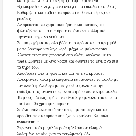
και την αφήνετε στην άκρη. (Η ζύμη πρέπει να
«ξεκουραστεί» λίγο για να ανοίγει πιο εύκολα το φύλλο.)
Καθαρίζετε και κόβετε τα πράσα (το λευκό μέρος) σε
ροδέλες.
Αν πρόκειται να χρησιμοποιήσετε και μπέικον, το
ψιλοκόβετε και το σωτάρετε σε ένα αντικολλητικό
τηγανάκι μέχρι να γυαλίσει.
Σε μια ρηχή κατσαρόλα βάζετε τα πράσα και το κρεμμύδι
με το βούτυρο και λίγο νερό, μέχρι να μαλακώσουν.
Αλατοπιπερώνετε (προσοχή στο αλάτι, ανάλογα με το
τυρί). Σβήνετε με λίγο κρασί και αφήνετε το μίγμα να πιει
τα υγρά του.
Αποσύρετε από τη φωτιά και αφήνετε να κρυώσει.
Αλευρώνετε καλά μια επιφάνεια και ανοίγετε το φύλλο με
τον πλάστη. Ανάλογα με τα γούστα (αλλά και την...
επιδεξιότητα) ανοίγετε έξι λεπτά ή δύο πιο χοντρά φύλλα.
Τα μισά, πάντως, πρέπει να είναι λίγο μεγαλύτερα από το
ταψί που θα χρησιμοποιήσετε.
Σε ένα μπολ ανακατεύετε το τυρί με το αυγό και τα
προσθέτετε στα πράσα που έχουν κρυώσει. Και πάλι
ανακατεύετε.
Στρώνετε το/α μεγαλύτερο/α φύλλο/α σε ελαφρά
λαδωμένο ταψάκι (και τα τοιχώματα). (Αν