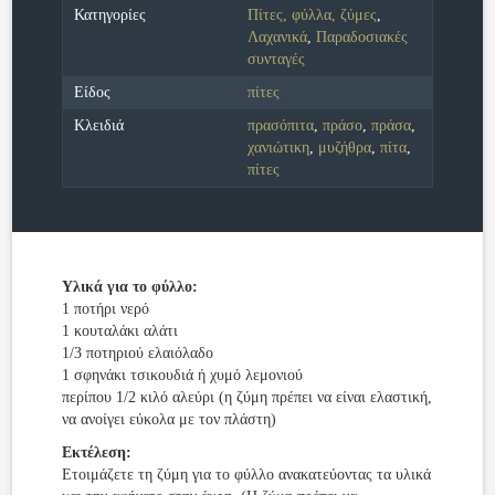
Κατηγορίες
Πίτες, φύλλα, ζύμες
,
Λαχανικά
,
Παραδοσιακές
συνταγές
Είδος
πίτες
Κλειδιά
πρασόπιτα
,
πράσο
,
πράσα
,
χανιώτικη
,
μυζήθρα
,
πίτα
,
πίτες
Υλικά για το φύλλο:
1 ποτήρι νερό
1 κουταλάκι αλάτι
1/3 ποτηριού ελαιόλαδο
1 σφηνάκι τσικουδιά ή χυμό λεμονιού
περίπου 1/2 κιλό αλεύρι (η ζύμη πρέπει να είναι ελαστική,
να ανοίγει εύκολα με τον πλάστη)
Εκτέλεση:
Ετοιμάζετε τη ζύμη για το φύλλο ανακατεύοντας τα υλικά