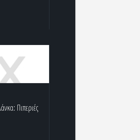
άνκα: Πιπεριές