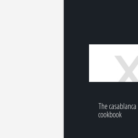
The casablanca
cookbook