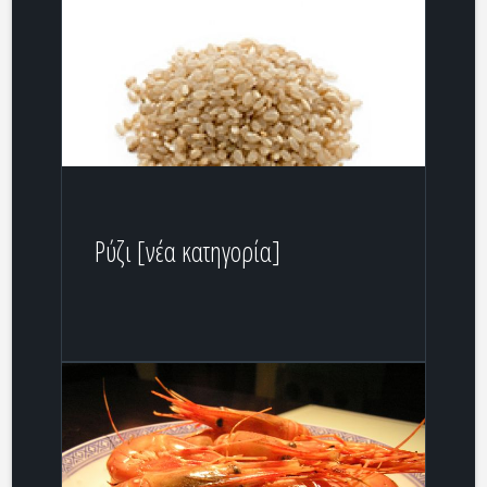
Ρύζι [νέα κατηγορία]