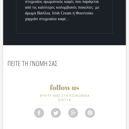
στιγμιαίος αρωματικός καφές που παράγεται
από τις καλύτερες κολομβιανές ποικιλίες: με
άρωμα Βανίλια, Irish Cream ή Φουντούκι
χαρμάνι στιγμιαίου καφέ...
ΠΕΙΤΕ ΤΗ ΓΝΩΜΗ ΣΑΣ
ΒΡΕΙΤΕ ΜΑΣ ΣΤΑ ΚΟΙΝΩΝΙΚΑ
ΔΙΚΤΥΑ