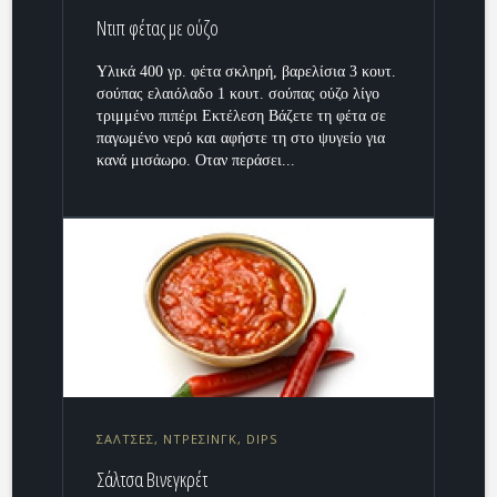
Ντιπ φέτας με ούζο
Υλικά 400 γρ. φέτα σκληρή, βαρελίσια 3 κουτ.
σούπας ελαιόλαδο 1 κουτ. σούπας ούζο λίγο
τριμμένο πιπέρι Εκτέλεση Βάζετε τη φέτα σε
παγωμένο νερό και αφήστε τη στο ψυγείο για
κανά μισάωρο. Οταν περάσει...
ΣΑΛΤΣΕΣ, ΝΤΡΕΣΙΝΓΚ, DIPS
Σάλτσα Βινεγκρέτ