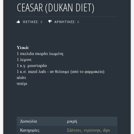
CEASAR (DUKAN DIET)
ΘΕΤΙΚΕΣ:
6
ΑΡΝΗΤΙΚΕΣ:
6
Υλικά:
1 σκελιδα σκορδο λιωμένη
1 λεμονι
1 κ.γ. μουσταρδα
1 κ.σ. nuzol λαδι - αν θελουμε (από το φαρμακείο)
αλάτι
πιπέρι
Δυσκολία
μικρή
Κατηγορίες
Σάλτσες, ντρέσινγκ, dips