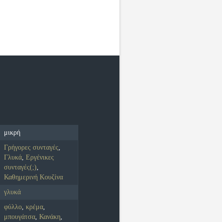
μικρή
Γρήγορες συνταγές
,
Γλυκά
,
Εργένικες
συνταγές(;)
,
Καθημερινή Κουζίνα
γλυκά
φύλλο
,
κρέμα
,
μπουγάτσα
,
Κανάκη
,