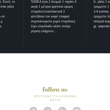
ά. Εσείς το
ΥΛΙΚΑ (για 2 άτομα) 1 τηγάνι 4
lt. γάλα 1 
είναι γάλα
αυγά 1 μέτρια φρέσκια ώριμη
τριμμένο 1
ντομάτα (εναλλακτικά 2
1/4 κούπας
ω σε
φλιτζάνια του καφέ ελαφρά
τριμμένο λί
.χ.
συμπυκνωμένο χυμό ντομάτας)
πιπεριά κο
α,
λίγο ελαιόλαδο αλάτι πιπέρι
gr. φαρινάπ 
ρίγανη ελάχιστο...
ΒΡΕΙΤΕ ΜΑΣ ΣΤΑ ΚΟΙΝΩΝΙΚΑ
ΔΙΚΤΥΑ