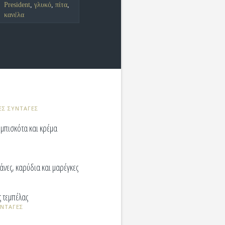
President
,
γλυκό
,
πίτα
,
κανέλα
ΕΣ ΣΥΝΤΑΓΕΣ
, μπισκότα και κρέμα
άνες, καρύδια και μαρέγκες
ς τεμπέλας
ΥΝΤΑΓΕΣ