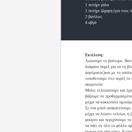
1 ποτήρι γάλα
1 ποτήρι ζάχαρη (για τους 
2 βανίλιες
4 αβγά
Εκτέλεση:
Λιώνουμε το βούτυρο. Βου
διάφανο πυρέξ για να τη βλ
ψησίματος)και με το υπόλο
τοποθετούμε στο πυρέξ το 
ακορντεόν.
Μόλις τελειώσουμε και έχο
βάζουμε σε προθερμασμένο
μέχρι να κοκκινίσει ομοιό
Σε ένα μπολ ανακατεύουμε τ
μέχρι να λιώσει τελείως η 
φούρνο και περιχύνουμε το
να πάει σε όλο το φύλλο ο
έτοιμη και από κάτω. Εμέν