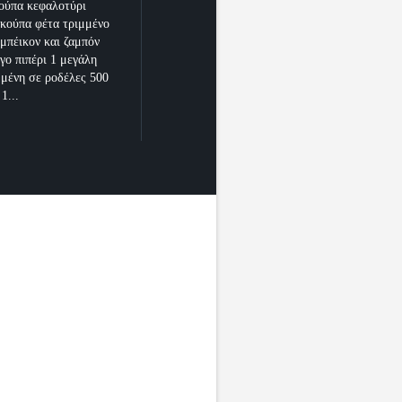
κούπα κεφαλοτύρι
 κούπα φέτα τριμμένο
 μπέικον και ζαμπόν
γο πιπέρι 1 μεγάλη
μμένη σε ροδέλες 500
1...