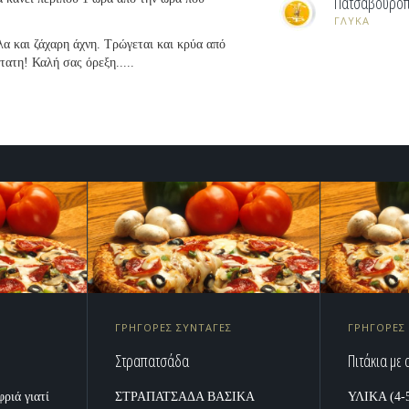
Πατσαβουρόπ
ΓΛΥΚΑ
λα και ζάχαρη άχνη. Τρώγεται και κρύα από
ότατη! Καλή σας όρεξη.....
ΓΡΗΓΟΡΕΣ ΣΥΝΤΑΓΕΣ
ΓΡΗΓΟΡΕΣ
Στραπατσάδα
Πιτάκια με 
φριά γιατί
ΣΤΡΑΠΑΤΣΑΔΑ ΒΑΣΙΚΑ
ΥΛΙΚΑ (4-5