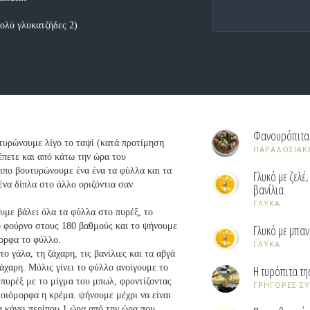
πολύ γλυκατζήδες 2)
Φανουρόπιτα
τυρώνουμε λίγο το ταψί (κατά προτίμηση
ΠΑΡΑΔΟΣΙΑΚ
έπετε και από κάτω την ώρα του
ιπο βουτυρώνουμε ένα ένα τα φύλλα και τα
Γλυκό με ζελέ
ένα δίπλα στο άλλο οριζόντια σαν
βανίλια
ΓΛΥΚΑ
υμε βάλει όλα τα φύλλα στο πυρέξ, το
 φούρνο στους 180 βαθμούς και το ψήνουμε
Γλυκό με μπαν
μορφα το φύλλο.
ΓΛΥΚΑ
ο γάλα, τη ζάχαρη, τις βανίλιες και τα αβγά
ζάχαρη. Μόλις γίνει το φύλλο ανοίγουμε το
Η τυρόπιτα τη
 πυρέξ με το μίγμα του μπωλ, φροντίζοντας
ΓΡΗΓΟΡΕΣ Σ
μοιόμορφα η κρέμα. ψήνουμε μέχρι να είναι
α κάνει περίπου 1 ώρα από την ώρα που