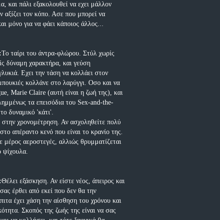
α, και πάλι εξακολουθεί να εχει μάλλον
ν αξίζει τον κόπο. Ασε που μπορεί να
αι μόνο για να φάει κάποιος άλλος...
:
Το ταίρι του άντρα-φλώρου. Στύλ χωρίς
ίς δύναμη χαρακτήρα, και γεύση
λυκιά. Εχει την τάση να κολλάει στον
 μπουκιές κολλάνε στο λαρύγγι. Οσο και να
e, Marie Claire (αυτή είναι η ζωή της), και
λημμένως τα επεισόδια του Sex-and-the-
 το δυναμικό 'κάτι'.
 στην χρονομέτρηση. Αν ασχοληθείτε πολύ
στο απέραντο κενό που είναι το κρανίο της.
ε μέρος αεροστεγές, αλλιώς θρυμματίζεται
ο ψίχουλα.
:
Θέλει εξάσκηση. Αν είστε νέος, άπειρος και
σας έρθει από εκεί που δεν θα την
πιτα έχει χάση την αίσθηση του χρόνου και
ότητα. Σκοπός της ζωής της είναι να σας