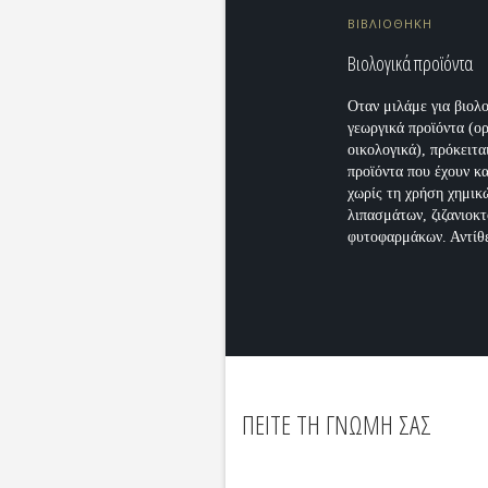
ΒΙΒΛΙΟΘΗΚΗ
Βιολογικά προϊόντα
Οταν μιλάμε για βιολ
γεωργικά προϊόντα (ο
οικολογικά), πρόκειτα
προϊόντα που έχουν κ
χωρίς τη χρήση χημικ
λιπασμάτων, ζιζανιοκ
φυτοφαρμάκων. Αντίθε
ΠΕΙΤΕ ΤΗ ΓΝΩΜΗ ΣΑΣ