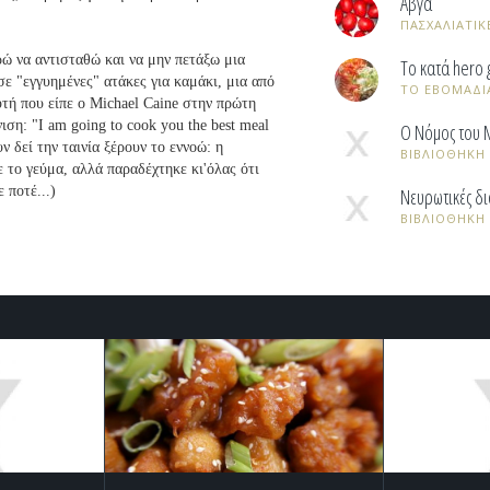
Αβγά
ΠΑΣΧΑΛΙΑΤΙΚ
ρώ να αντισταθώ και να μην πετάξω μια
Το κατά hero 
σε "εγγυημένες" ατάκες για καμάκι, μια από
ΤΟ ΕΒOΜΑΔΙ
υτή που είπε ο Michael Caine στην πρώτη
ση: "I am going to cook you the best meal
Ο Νόμος του Μ
ν δεί την ταινία ξέρουν το εννοώ: η
ΒΙΒΛΙΟΘΗΚΗ
ε το γεύμα, αλλά παραδέχτηκε κι'όλας ότι
 ποτέ...)
Νευρωτικές δ
ΒΙΒΛΙΟΘΗΚΗ