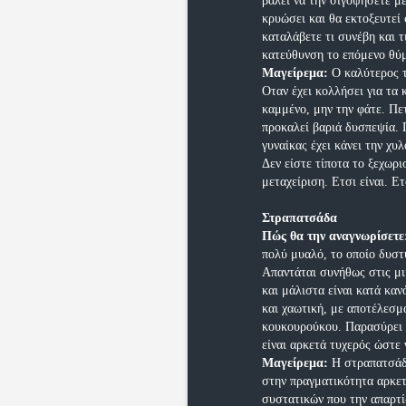
βάλει να την σιγοψήσετε μέ
κρυώσει και θα εκτοξευτεί
καταλάβετε τι συνέβη και τ
κατεύθυνση το επόμενο θύ
Μαγείρεμα:
Ο καλύτερος τ
Οταν έχει κολλήσει για τα 
καμμένο, μην την φάτε. Πε
προκαλεί βαριά δυσπεψία. 
γυναίκας έχει κάνει την χυ
Δεν είστε τίποτα το ξεχωρι
μεταχείριση. Ετσι είναι. Ε
Στραπατσάδα
Πώς θα την αναγνωρίσετε
πολύ μυαλό, το οποίο δυστ
Απαντάται συνήθως στις μι
και μάλιστα είναι κατά κα
και χαωτική, με αποτέλεσμα
κουκουρούκου. Παρασύρει 
είναι αρκετά τυχερός ώστε 
Μαγείρεμα:
Η στραπατσάδα
στην πραγματικότητα αρκετ
συστατικών που την απαρτί