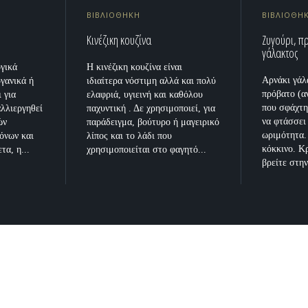
ΒΙΒΛΙΟΘΗΚΗ
ΒΙΒΛΙΟΘΗ
Κινέζικη κουζίνα
Ζυγούρι, π
γάλακτος
ογικά
Η κινέζικη κουζίνα είναι
Αρνάκι γάλ
ργανικά ή
ιδιαίτερα νόστιμη αλλά και πολύ
πρόβατο (α
ι για
ελαφριά, υγιεινή και καθόλου
που σφάχτη
αλλιεργηθεί
παχυντική . Δε χρησιμοποιεί, για
να φτάσσει
ών
παράδειγμα, βούτυρο ή μαγειρικό
ωριμότητα.
τόνων και
λίπος και το λάδι που
κόκκινο. Κ
τα, η...
χρησιμοποιείται στο φαγητό...
βρείτε στην