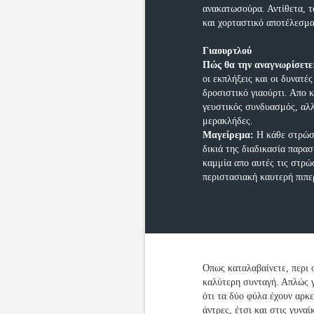
ανακατωσούρα. Αντίθετα, τ
και χορταστικό αποτέλεσμα
Γιαουρτλού
Πώς θα την αναγνωρίσετε
οι εκπλήξεις και οι δυνατέ
δροσιστικό γιαούρτι. Απο 
γευστικός συνδυασμός, αλλ
μερακλήδες.
Μαγείρεμα:
Η κάθε στρώση
δικιά της διαδικασία παρα
καμμία απο αυτές τις στρώ
περιστασιακή καυτερή πιπε
Οπως καταλαβαίνετε, περι 
καλύτερη συνταγή. Απλώς γ
ότι τα δύο φύλα έχουν αρκ
άντρες, έτσι και στις γυναί