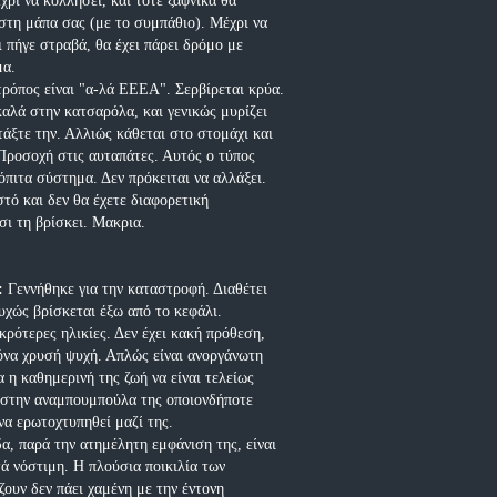
χρι να κολλήσει, και τότε ξαφνικά θα
 στη μάπα σας (με το συμπάθιο). Μέχρι να
ι πήγε στραβά, θα έχει πάρει δρόμο με
μα.
ρόπος είναι "α-λά ΕΕΕΑ". Σερβίρεται κρύα.
καλά στην κατσαρόλα, και γενικώς μυρίζει
τάξτε την. Αλλιώς κάθεται στο στομάχι και
Προσοχή στις αυταπάτες. Αυτός ο τύπος
λόπιτα σύστημα. Δεν πρόκειται να αλλάξει.
στό και δεν θα έχετε διαφορετική
τσι τη βρίσκει. Μακρια.
:
Γεννήθηκε για την καταστροφή. Διαθέτει
υχώς βρίσκεται έξω από το κεφάλι.
κρότερες ηλικίες. Δεν έχει κακή πρόθεση,
νόνα χρυσή ψυχή. Απλώς είναι ανοργάνωτη
 η καθημερινή της ζωή να είναι τελείως
στην αναμπουμπούλα της οποιονδήποτε
να ερωτοχτυπηθεί μαζί της.
, παρά την ατημέλητη εμφάνιση της, είναι
ά νόστιμη. Η πλούσια ποικιλία των
ζουν δεν πάει χαμένη με την έντονη