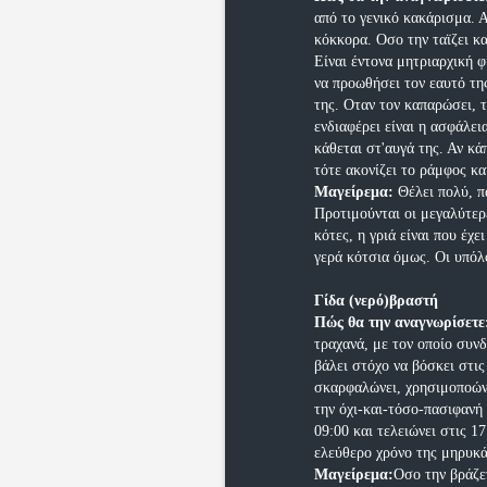
από το γενικό κακάρισμα. Α
κόκκορα. Οσο την ταϊζει κα
Είναι έντονα μητριαρχική 
να προωθήσει τον εαυτό τη
της. Οταν τον καπαρώσει, 
ενδιαφέρει είναι η ασφάλει
κάθεται στ'αυγά της. Αν κά
τότε ακονίζει το ράμφος κα
Μαγείρεμα:
Θέλει πολύ, π
Προτιμούνται οι μεγαλύτερε
κότες, η γριά είναι που έχε
γερά κότσια όμως. Οι υπόλ
Γίδα (νερό)βραστή
Πώς θα την αναγνωρίσετε
τραχανά, με τον οποίο συνδ
βάλει στόχο να βόσκει στις
σκαρφαλώνει, χρησιμοποώντ
την όχι-και-τόσο-πασιφανή
09:00 και τελειώνει στις 1
ελεύθερο χρόνο της μηρυκάζ
Μαγείρεμα:
Οσο την βράζε