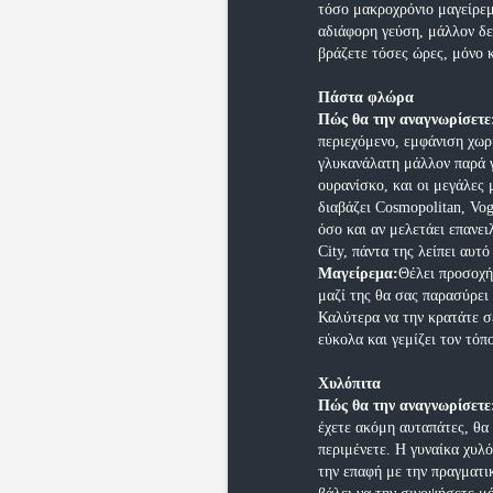
τόσο μακροχρόνιο μαγείρεμ
αδιάφορη γεύση, μάλλον δε
βράζετε τόσες ώρες, μόνο κ
Πάστα φλώρα
Πώς θα την αναγνωρίσετε
περιεχόμενο, εμφάνιση χωρ
γλυκανάλατη μάλλον παρά γ
ουρανίσκο, και οι μεγάλες
διαβάζει Cosmopolitan, Vogu
όσο και αν μελετάει επανει
City, πάντα της λείπει αυτό
Μαγείρεμα:
Θέλει προσοχή
μαζί της θα σας παρασύρει 
Καλύτερα να την κρατάτε σ
εύκολα και γεμίζει τον τόπ
Χυλόπιτα
Πώς θα την αναγνωρίσετε
έχετε ακόμη αυταπάτες, θα 
περιμένετε. Η γυναίκα χυλό
την επαφή με την πραγματικ