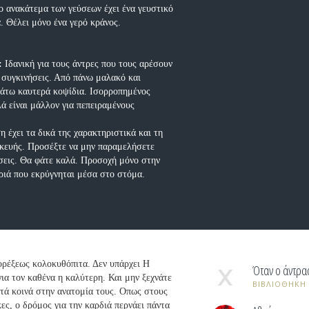
ο ανακάτεμα των γεύσεων έχει ένα γευστικό
. Θέλει μόνο ένα γερό κράνος.
:
Ιδανική για τους άντρες που τους αρέσουν
ς συγκινήσεις. Από πάνω μαλακό και
κάτω καυτερά κοψίδια. Ισορροπημένος
ά είναι μάλλον για πεπειραμένους
 έχει τα δικά της χαρακτηριστικά και τη
σκευής. Προσέξτε να μην παραμελήσετε
σεις. Θα φάτε καλά. Προσοχή μόνο στην
ριά που εκρύγνηται μέσα στο στόμα.
ορέξεως κολοκυθόπιτα. Δεν υπάρχει Η
Όταν ο άντρας
ια τον καθένα η καλύτερη. Και μην ξεχνάτε
ΒΙΒΛΙΟΘΗΚΗ
ετά κοινά στην ανατομία τους. Οπως στους
κες, ο δρόμος για την καρδιά περνάει πάντα