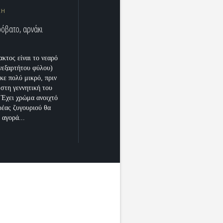
ΚΗ
ρόβατο, αρνάκι
ακτος είναι το νεαρό
νεξαρτήτου φύλου)
κε πολύ μικρό, πριν
 στη γεννητική του
 Έχει χρώμα ανοιχτό
ρέας ζυγουριού θα
 αγορά...