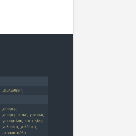
Βιβλιοθήκη
χιούμορ
,
χιουμοριστικό
,
γυναίκα
,
γιαουρτλού
,
κότα
,
γίδα
,
χυλοπίτα
,
χυλόπιτα
,
στραπατσάδα