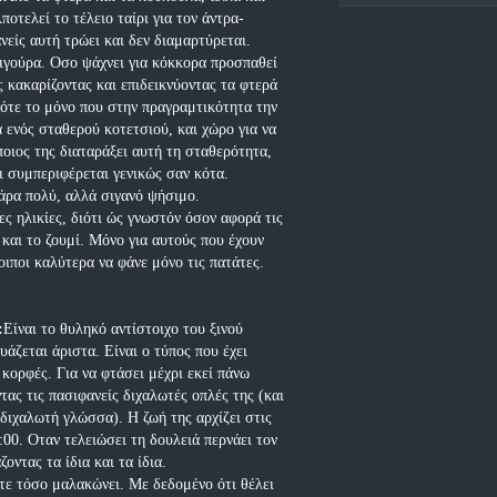
ποτελεί το τέλειο ταίρι για τον άντρα-
νείς αυτή τρώει και δεν διαμαρτύρεται.
φιγούρα. Οσο ψάχνει για κόκκορα προσπαθεί
ς κακαρίζοντας και επιδεικνύοντας τα φτερά
τότε το μόνο που στην πραγραμτικότητα την
α ενός σταθερού κοτετσιού, και χώρο για να
ποιος της διαταράξει αυτή τη σταθερότητα,
ι συμπεριφέρεται γενικώς σαν κότα.
άρα πολύ, αλλά σιγανό ψήσιμο.
ς ηλικίες, διότι ώς γνωστόν όσον αφορά τις
ι και το ζουμί. Μόνο για αυτούς που έχουν
οιποι καλύτερα να φάνε μόνο τις πατάτες.
:
Είναι το θυληκό αντίστοιχο του ξινού
υάζεται άριστα. Είναι ο τύπος που έχει
 κορφές. Για να φτάσει μέχρι εκεί πάνω
ας τις πασιφανείς διχαλωτές οπλές της (και
 διχαλωτή γλώσσα). Η ζωή της αρχίζει στις
7:00. Οταν τελειώσει τη δουλειά περνάει τον
οντας τα ίδια και τα ίδια.
τε τόσο μαλακώνει. Με δεδομένο ότι θέλει