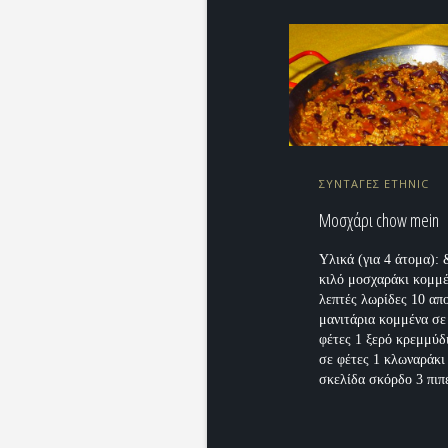
ΣΥΝΤΑΓΕΣ ETHNIC
Μοσχάρι chow mein
Υλικά (για 4 άτομα): 
κιλό μοσχαράκι κομμ
λεπτές λωρίδες 10 απ
μανιτάρια κομμένα σε
φέτες 1 ξερό κρεμμύδ
σε φέτες 1 κλωναράκι
σκελίδα σκόρδο 3 πιπε