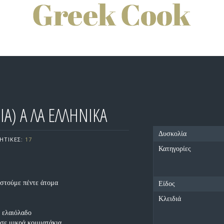
ΙΑ) Α ΛΑ ΕΛΛΗΝΙΚΑ
Δυσκολία
ΗΤΙΚΕΣ:
17
Κατηγορίες
αστούμε πέντε άτομα
Είδος
Κλειδιά
ο ελαιόλαδο
 σε μικρά κομματάκια