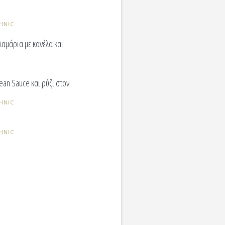
HNIC
λαμάρια με κανέλα και
ean Sauce και ρύζι στον
HNIC
HNIC