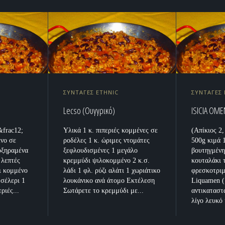
ΣΥΝΤΑΓΕΣ ETHNIC
ΣΥΝΤΑΓΕΣ 
Lecso (Ουγγρικό)
ISICIA OME
&frac12;
Υλικά 1 κ. πιπεριές κομμένες σε
(Απίκιος 2,
ένο σε
ροδέλες 1 κ. ώριμες ντομάτες
500g κιμά 
οξηραμένα
ξεφλουδισμένες 1 μεγάλο
βουτηγμένη
 λεπτές
κρεμμύδι ψιλοκομμένο 2 κ.σ.
κουταλάκι 
ι κομμένο
λάδι 1 φλ. ρύζι αλάτι 1 χωριάτικο
φρεσκοτριμ
 σέλερι 1
λουκάνικο ανά άτομο Εκτέλεση
Liquamen (
ριές...
Σωτάρετε το κρεμμύδι με...
αντικαταστα
λίγο λευκό 