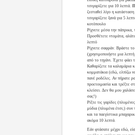
τσιγαρίζετε για 10 λεπτά.
Π
ζεσταθεί λίγο η κατάσταση
τσιγαρίζετε ξανά για 5 λεπ
κοτόπουλο
Ρίχνετε μέσα την πάπρικα, 
Προσθέτετε ντομάτα, αλάτι,
λεπτό
Ρίχνετε σαφράν. Βράστε το
(χρησιμοποιήστε μια λεπτή 
από το τηγάνι. Έχετε φάει 
Καθαρίζετε τα καλαμάρια κ
κομματάκια (εδώ, ελπίζω ν
πανέ ροδέλες. Αν πήρατε ρ
προετοιμασία και τρέξτε σ
κλείσει. Δεν θα μου χαλάσ
σας!)
Ρίξτε τις γαρίδες (πλυμένε
μύδια (πλυμένα έτσι;) συν 
και τα παεγίστικα μπαχαρι
ακόμα 10 λεπτά.
Εάν φτάσατε μέχρι εδώ, είσ