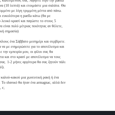
ς καλεσμένους σας. Αφήστε λίγο την paella
να (10 λεπτά) και ετοιμάστε μια σαλάτα. Θα
ομμένο με λίγη τριμμένη μέντα από πάνω.
ι ευκολότερα η paella κάτω (θα με
ό λευκό κρασί και παγώστε το στους 5
α είναι πολύ μέτριας ποιότητας αν θέλετε,
τική σημασία)
ίλους ένα Σάββατο μεσημέρι και σερβίρετε.
α να με ενημερώσετε για το αποτέλεσμα και
ε την εμπειρία μου, οι φίλοι σας θα
τα και στο κρασί με αποτέλεσμα να τους
σας. 1-2 μήνες αργότερα θα σας ζητούν πάλι
έζι.
 καλού-κακού μια χωνευτική ρακή ή ένα
. Το ιδανικό θα ήταν ένα armagnac, αλλά δεν
, ε;