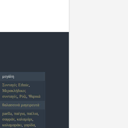
μεγάλη
Συνταγές Ethnic
,
Μερακλήδικες
συνταγές
,
Ρύζι
,
Ψαρικά
θαλασσινά μαγειρευτά
paella
,
παέγια
,
παέλια
,
σαφράν
,
καλαμάρι
,
καλαμαράκι
,
γαρίδα
,