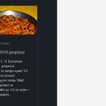
ETHNIC
NTATA (μπιφτέκια)
 1, 7) Συστατικά:
1 μπαγκέτα
 σε άσπρο κρασί 1/2
του γλυκού
μένο πιπέρι 50ml
μπορεί να
θεί με 1/2 κλ αλάτι +
κρασί)...