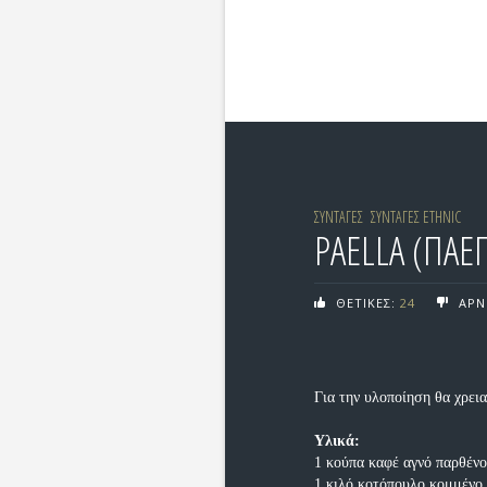
ΣΥΝΤΑΓΕΣ
ΣΥΝΤΑΓΕΣ ETHNIC
PAELLA (ΠΑΕΓ
ΘΕΤΙΚΕΣ:
24
ΑΡΝ
Για την υλοποίηση θα χρει
Υλικά:
1 κούπα καφέ αγνό παρθέν
1 κιλό κοτόπουλο κομμένο