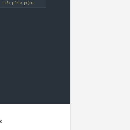
μύδι
,
μύδια
,
ριζότο
σα