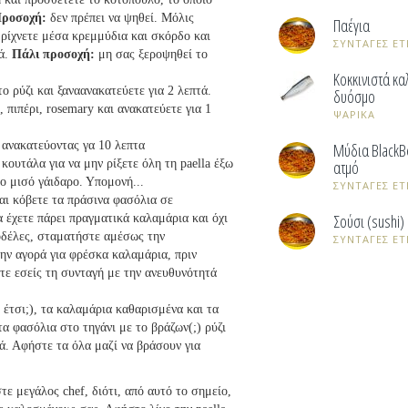
ροσοχή:
δεν πρέπει να ψηθεί. Μόλις
Παέγια
 ρίχνετε μέσα κρεμμύδια και σκόρδο και
ΣΥΝΤΑΓΕΣ ET
τά.
Πάλι προσοχή:
μη σας ξεροψηθεί το
Κοκκινιστά κα
το ρύζι και ξαναανακατεύετε για 2 λεπτά.
δυόσμο
 πιπέρι, rosemary και ανακατεύετε για 1
ΨΑΡΙΚΑ
 ανακατεύοντας γα 10 λεπτα
Μύδια BlackB
κουτάλα για να μην ρίξετε όλη τη paella έξω
ατμό
το μισό γάιδαρο. Υπομονή...
ΣΥΝΤΑΓΕΣ ET
αι κόβετε τα πράσινα φασόλια σε
Σούσι (sushi)
α έχετε πάρει πραγματικά καλαμάρια και όχι
οδέλες, σταματήστε αμέσως την
ΣΥΝΤΑΓΕΣ ET
την αγορά για φρέσκα καλαμάρια, πριν
ετε εσείς τη συνταγή με την ανευθυνότητά
ς έτσι;), τα καλαμάρια καθαρισμένα και τα
τα φασόλια στο τηγάνι με το βράζων(;) ρύζι
κά. Αφήστε τα όλα μαζί να βράσουν για
τε μεγάλος chef, διότι, από αυτό το σημείο,