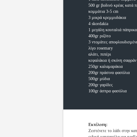
500 gr βοδινό κρέας κατά 
κομμάτια 3-5 cm
3 μικρά κρεμμυδάκια
4 skordakia
1 μεγάλη κουταλιά πάπρικα
400gr ριζότο
3 ντομάτες αποφλουδισμέν
λίγο rosemary
αλάτι, πιπέρι
κεφαλάκια ή σκόνη σαφράν
250gr καλαμαράκια
200gr πράσινα φασόλια
500gr μύδια
200gr γαρίδες
100gr άσπρα φασόλια
Εκτέλεση:
Ζεστένετε το λάδι στην κα
ειδική κατσαρόλα για paell