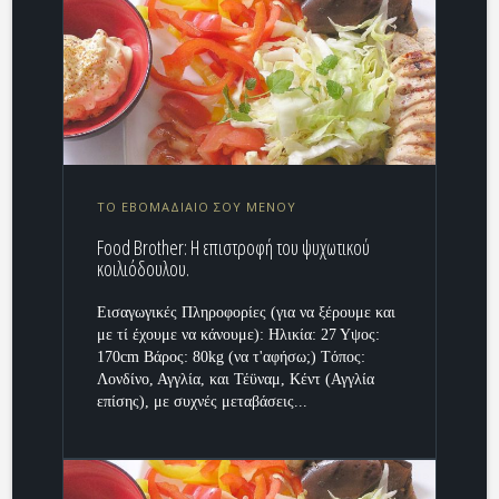
ΤΟ ΕΒOΜΑΔΙΑΙΟ ΣΟΥ ΜΕΝΟΥ
Food Brother: H επιστροφή του ψυχωτικού
κοιλιόδουλου.
Εισαγωγικές Πληροφορίες (για να ξέρουμε και
με τί έχουμε να κάνουμε): Ηλικία: 27 Υψος:
170cm Βάρος: 80kg (να τ'αφήσω;) Tόπος:
Λονδίνο, Αγγλία, και Τέϋναμ, Κέντ (Αγγλία
επίσης), με συχνές μεταβάσεις...