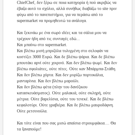
ChiefChef, δεν ξέρω σε ποια κατηγορία ή πού ακριβώς να
έβαζα αυτό το σχόλιο, αλλά συνήθως διαβάζω το site πριν
φύγω από το πανεπιστήμιο, για να περάσω από το
supermarket να προμηθευτώ τα ανάλογα.
Και ξεκινάω με ένα σωρό ιδέες και τα σάλια μου να
τρέχουν ήδη από τις συνταγές εδώ...
Και μπαίνω στο supermarket.
Και βλέπω μισή μπριζόλα τυλιγμένη στο σελοφάν να
κοστίζει 3000 Ευρώ. Και δε βλέπω ψάρια. Και δε βλέπω
μπουτάκι αρνί ούτε χοιρινό. Και δεν βλέπω ψωμί. Και δεν
βλέπω σφολιάτες, ούτε πίτες. Ούτε καν Μπάρμπα-Στάθη.
Και δεν βλέπω χόρτα. Και δεν μυρίζω πορτοκάλια,
μανταρίνια. Και δεν βλέπω μαρούλι.
Και δεν βλέπω φέτα (πλην του δανέζικου
κατασκευάσματος). Ούτε μαλακιά, ούτε σκληρή, ούτε
μέτρια. Ούτε βαρελίσια, ούτε του τενεκέ. Και δε βλέπω
κεφαλοτύρι. Ούτε γραβιέρα. Και δε βλέπω μαυροδάφνη.
Ούτε ρετσινούλα.
Και τότε είναι που σας μισώ απαίσια στρουμφάκια.... Θα
τα ξαναπούμε!