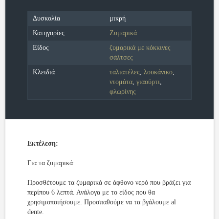
Δυσκολία
μικρή
Κατηγορίες
Ζυμαρικά
Είδος
ζυμαρικά με κόκκινες
σάλτσες
Κλειδιά
ταλιατέλες
,
λουκάνικο
,
ντομάτα
,
γιαούρτι
,
φλωρίνης
Εκτέλεση:
Για τα ζυμαρικά:
Προσθέτουμε τα ζυμαρικά σε άφθονο νερό που βράζει για
περίπου 6 λεπτά. Ανάλογα με το είδος που θα
χρησιμοποιήσουμε. Προσπαθούμε να τα βγάλουμε al
dente.