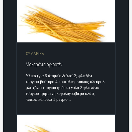
ΖΥΜΑΡΙΚΑ
Μακαρόνια ογκρατέν
Υλικά (για 6 άτομα): &frac12; φλιτζάνι
τσαγιού βούτυρο 4 κουταλιές σούπας αλεύρι 3
φλιτζάνια τσαγιού φρέσκο γάλα 2 φλιτζάνια
τσαγιού τριμμένη κεφαλογραβιέρα αλάτι,
πιπέρι, πάπρικα 1 μέτριο...