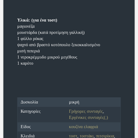
Υλικά: (για ένα τοστ)
μαγιονέζα
μουστάρδα (κατά προτίμηση γαλλική)
1 φύλλο ρόκας
ψαχνό από βραστό κοτόπουλο ξεκοκκαλισμένο
μισή πιπεριά
1 νεροκρέμμυδο μικρού μεγέθους
1 καρότο
Δυσκολία
μικρή
Κατηγορίες
Γρήγορες συνταγές
,
Εργένικες συνταγές(;)
Είδος
κουζίνα ελαφριά
Κλειδιά
τοστ
,
τοστάκι
,
πιτσιρίκια
,