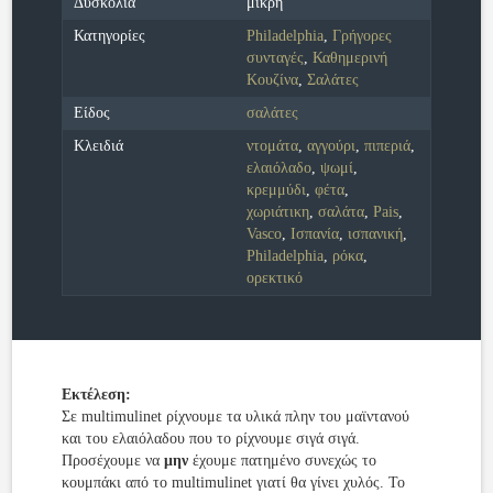
Δυσκολία
μικρή
Κατηγορίες
Philadelphia
,
Γρήγορες
συνταγές
,
Καθημερινή
Κουζίνα
,
Σαλάτες
Είδος
σαλάτες
Κλειδιά
ντομάτα
,
αγγούρι
,
πιπεριά
,
ελαιόλαδο
,
ψωμί
,
κρεμμύδι
,
φέτα
,
χωριάτικη
,
σαλάτα
,
Pais
,
Vasco
,
Ισπανία
,
ισπανική
,
Philadelphia
,
ρόκα
,
ορεκτικό
Εκτέλεση:
Σε multimulinet ρίχνουμε τα υλικά πλην του μαϊντανού
και του ελαιόλαδου που το ρίχνουμε σιγά σιγά.
Προσέχουμε να
μην
έχουμε πατημένο συνεχώς το
κουμπάκι από το multimulinet γιατί θα γίνει χυλός. Το