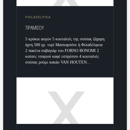
PHILADELPHIA
ΤΙΡΑΜΙΣΟΥ
5 κρόκοι αυγών 5 κουταλιές της σούπας ζάχαρη
άχνη 500 γρ. τυρί Μασκαρπόνε ή Φιλαδέλφεια
2 πακέτα σαβαγιάρ του FORNO BONOMI 2
κούπες τσαγιού καφέ εσπρέσσο 4 κουταλιές
σούπας ρούμι κακάο VAN HOUTEN...