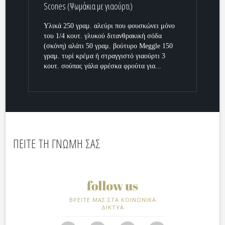
Scones (Ψωμάκια με γιαούρτι)
Υλικά 250 γραμ. αλεύρι που φουσκώνει μόνο
του 1/4 κουτ. γλυκού διτανθρακική σόδα
(σκόνη) αλάτι 50 γραμ. βούτυρο Meggle 150
γραμ. τυρί κρέμα ή στραγγιστό γιαούρτι 3
κουτ. σούπας γάλα φρέσκα φρούτα για...
ΠΕΙΤΕ ΤΗ ΓΝΩΜΗ ΣΑΣ
ΒΡΕΙΤΕ ΜΑΣ ΣΤΑ ΚΟΙΝΩΝΙΚΑ
ΔΙΚΤΥΑ