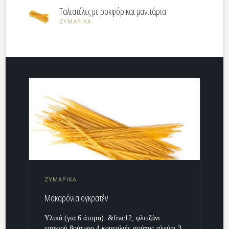
Ταλιατέλες με ροκφόρ και μανιτάρια
ΖΥΜΑΡΙΚΑ
ΖΥΜΑΡΙΚΑ
Μακαρόνια ογκρατέν
Υλικά (για 6 άτομα): &frac12; φλιτζάνι
τσαγιού βούτυρο 4 κουταλιές σούπας αλεύρι 3