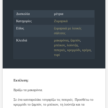
Δυσκολία
μέτρια
Κατηγορίες
Ζυμαρικά
Είδος
ζυμαρικά με λευκές
σάλτσες
Κλειδιά
μακαρόνια
,
ζαμπόν
,
μπέικον
,
λούντζα
,
πιπεριές
,
κρεμμύδι
,
κρέμα
,
τυρί
Εκτέλεση:
Βράζω τα μακαρόνια.
Σε ένα κατσαρολάκι τσιγαρίζω τις πιπεριές. Προσθέτω το
κρεμμύδι το ζαμπόν, το μπέικον, τη λούντζα και τα