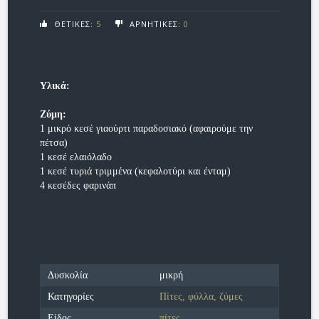
ΘΕΤΙΚΕΣ:
5
ΑΡΝΗΤΙΚΕΣ:
0
Υλικά:
Ζύμη:
1 μικρό κεσέ γιαούρτι παραδοσιακό (αφαιρούμε την
πέτσα)
1 κεσέ ελαιόλαδο
1 κεσέ τυριά τριμμένα (κεφαλοτύρι και ένταμ)
4 κεσέδες φαρινάπ
Δυσκολία
μικρή
Κατηγορίες
Πίτες, φύλλα, ζύμες
Είδος
πίτες