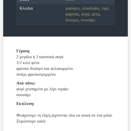
Κλειδιά
γιαούρτι
,
ελαιόλαδο
,
τυρί
,
φαρινάπ
,
αυγά
,
φέτα
,
δυόσμο
,
σουσάμι
Γέμιση:
2 μεγάλα ή 3 κανονικά αυγά
1/2 κιλό φέτα
φρέσκο δυόσμο και ψιλοκομμένο
πιπέρι φρεσκοτριμμένο
Από πάνω:
αυγό χτυπημένο με λίγο νεράκι
σουσάμι
Εκτέλεση:
Φτιάχνουμε τη ζύμη ρίχνοντας όλα τα υλικά σε ένα μπολ.
Ζυμώνουμε καλά.